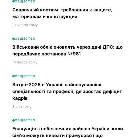
ОБЩЕСТВО
Сварочный костюм: требования к защите,
материалам и конструкции
10 часов тому
ОБЩЕСТВО
Військовий облік оновлять через дані ДПС: що
передбачає постанова №981
14 часов тому
ОБЩЕСТВО
Вступ-2026 в Україні: найпопулярніші
спеціальності та професії, де зростає дефіцит
кадрів
3 дня тому
ОБЩЕСТВО
Евакуація з небезпечних районів України: коли
сім’ю можуть вивезти примусово і що