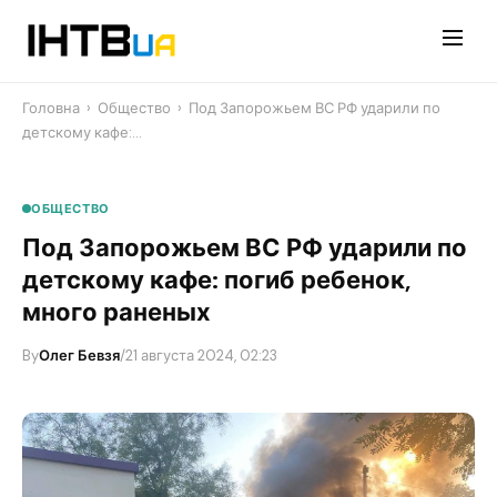
Перейти
до
контенту
Головна
›
Общество
›
​Под Запорожьем ВС РФ ударили по
детскому кафе:…
ОБЩЕСТВО
​Под Запорожьем ВС РФ ударили по
детскому кафе: погиб ребенок,
много раненых
By
Олег Бевзя
/
21 августа 2024, 02:23