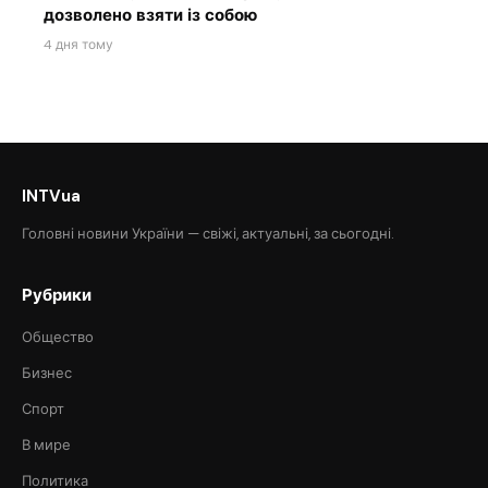
дозволено взяти із собою
4 дня тому
INTVua
Головні новини України — свіжі, актуальні, за сьогодні.
Рубрики
Общество
Бизнес
Спорт
В мире
Политика