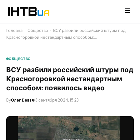
Перейти
до
контенту
Головна
›
Общество
›
ВСУ разбили российский штурм под
Красногоровкой нестандартным способом:…
ОБЩЕСТВО
ВСУ разбили российский штурм под
Красногоровкой нестандартным
способом: появилось видео
By
Олег Бевзя
/
3 сентября 2024, 15:23