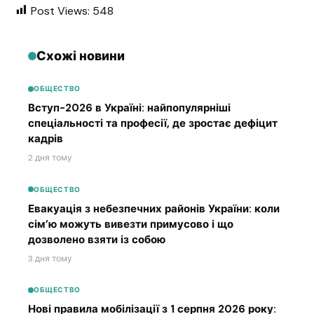
Post Views:
548
Схожі новини
ОБЩЕСТВО
Вступ-2026 в Україні: найпопулярніші
спеціальності та професії, де зростає дефіцит
кадрів
2 дня тому
ОБЩЕСТВО
Евакуація з небезпечних районів України: коли
сім’ю можуть вивезти примусово і що
дозволено взяти із собою
3 дня тому
ОБЩЕСТВО
Нові правила мобілізації з 1 серпня 2026 року: