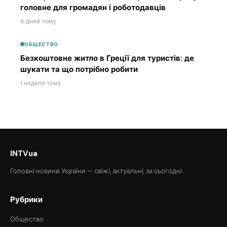
головне для громадян і роботодавців
6 дней тому
ОБЩЕСТВО
Безкоштовне житло в Греції для туристів: де
шукати та що потрібно робити
1 неделя тому
INTVua
Головні новини України — свіжі, актуальні, за сьогодні.
Рубрики
Общество