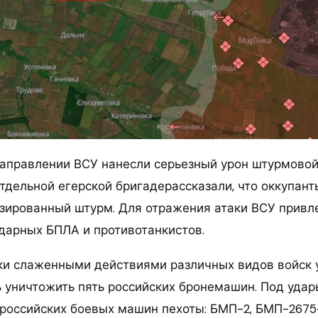
аправлении ВСУ нанесли серьезный урон штурмовой
отдельной егерской бригадерассказали, что оккупан
зированный штурм. Для отражения атаки ВСУ привл
дарных БПЛА и противотанкистов.
ки слаженными действиями различных видов войск 
 уничтожить пять российских бронемашин. Под удар
 российских боевых машин пехоты: БМП-2, БМП-267