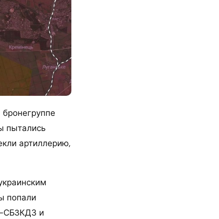
 бронегруппе
ты пытались
екли артиллерию,
украинским
ы попали
5-СБ3КДЗ и