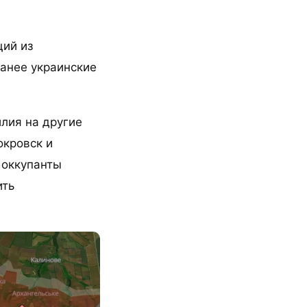
щий из
анее украинские
лия на другие
окровск и
 оккупанты
ить