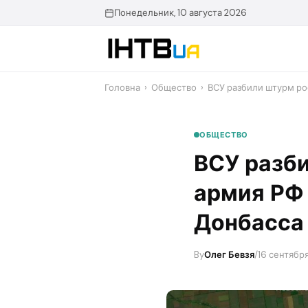
Перейти
Понедельник, 10 августа 2026
до
контенту
Головна
›
Общество
›
ВСУ разбили штурм ро
ОБЩЕСТВО
ВСУ разби
армия РФ 
Донбасса
By
Олег Бевзя
/
16 сентября