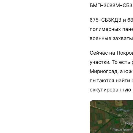
БМП-3688М-СБ3
675-СБ3КДЗ и 68
полимерных пане
военные захваты
Сейчас на Покро
участки. То ест
Мирноград, а южн
пытаются найти 
оккупированную 