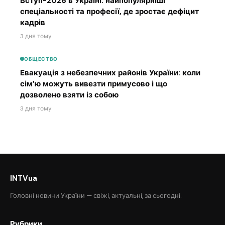
Вступ-2026 в Україні: найпопулярніші
спеціальності та професії, де зростає дефіцит
кадрів
3 дня тому
ОБЩЕСТВО
Евакуація з небезпечних районів України: коли
сім’ю можуть вивезти примусово і що
дозволено взяти із собою
3 дня тому
INTVua
Головні новини України — свіжі, актуальні, за сьогодні.
Рубрики