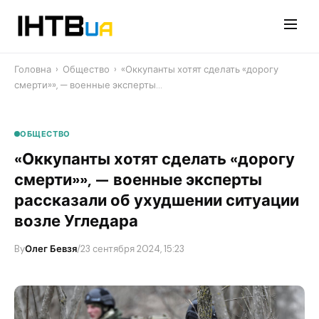
Перейти
до
контенту
Головна
›
Общество
›
«Оккупанты хотят сделать «дорогу
смерти»», — военные эксперты…
ОБЩЕСТВО
«Оккупанты хотят сделать «дорогу
смерти»», — военные эксперты
рассказали об ухудшении ситуации
возле Угледара
By
Олег Бевзя
/
23 сентября 2024, 15:23