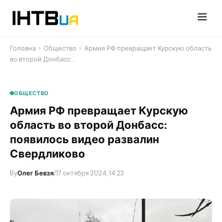
Перейти
до
контенту
Головна
›
Общество
›
Армия РФ превращает Курскую область
во второй Донбасс:…
ОБЩЕСТВО
Армия РФ превращает Курскую
область во второй Донбасс:
появилось видео развалин
Свердликово
By
Олег Бевзя
/
17 октября 2024, 14:23