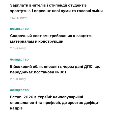
Зарплати вчителів і стипендії студентів
зростуть з 1 вересня: нові суми та головні зміни
1 день тому
ОБЩЕСТВО
Сварочный костюм: требования к защите,
материалам и конструкции
2 дня тому
ОБЩЕСТВО
Військовий облік оновлять через дані ДПС: що
передбачає постанова №981
2 дня тому
ОБЩЕСТВО
Вступ-2026 в Україні: найпопулярніші
спеціальності та професії, де зростає дефіцит
кадрів