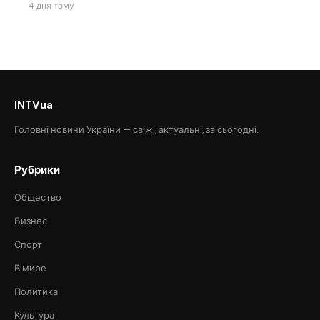
4 дня тому
INTVua
Головні новини України — свіжі, актуальні, за сьогодні.
Рубрики
Общество
Бизнес
Спорт
В мире
Политика
Культура