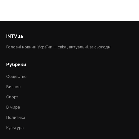
INTVua
Головні новини України — свіжі, актуальні, за сьогодні.
Рубрики
Общество
Бизнес
Спорт
В мире
Политика
Культура