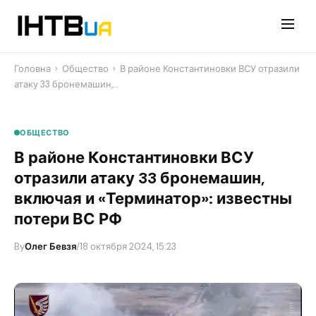
Перейти
до
контенту
Головна
›
Общество
›
​В районе Константиновки ВСУ отразили
атаку 33 бронемашин,…
ОБЩЕСТВО
​В районе Константиновки ВСУ
отразили атаку 33 бронемашин,
включая и «Терминатор»: известны
потери ВС РФ
By
Олег Бевзя
/
18 октября 2024, 15:23