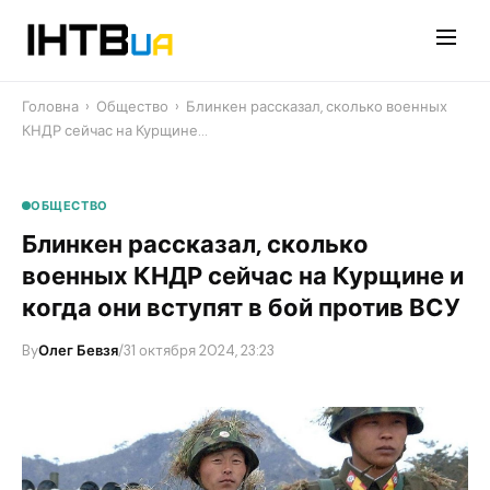
Перейти
до
контенту
Головна
›
Общество
›
Блинкен рассказал, сколько военных
КНДР сейчас на Курщине…
ОБЩЕСТВО
Блинкен рассказал, сколько
военных КНДР сейчас на Курщине и
когда они вступят в бой против ВСУ
By
Олег Бевзя
/
31 октября 2024, 23:23