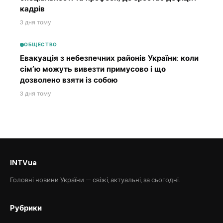
кадрів
3 дня тому
ОБЩЕСТВО
Евакуація з небезпечних районів України: коли
сім’ю можуть вивезти примусово і що
дозволено взяти із собою
3 дня тому
INTVua
Головні новини України — свіжі, актуальні, за сьогодні.
Рубрики