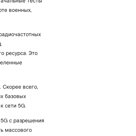
 Начальные тесты
оте военных,
 радиочастотных
д
о ресурса. Это
деленные
 Скорее всего,
их базовых
к сети 5G.
 5G с разрешения
ть массового