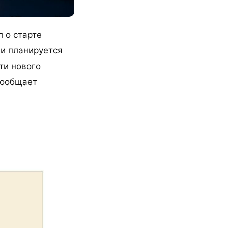
 о старте
ии планируется
ти нового
сообщает