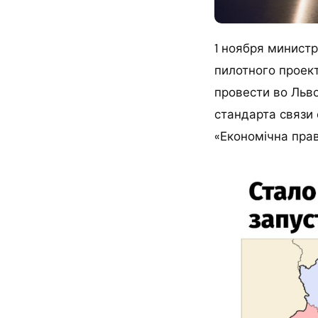
1 ноября минист
пилотного проек
провести во Льво
стандарта связи
«Економічна прав