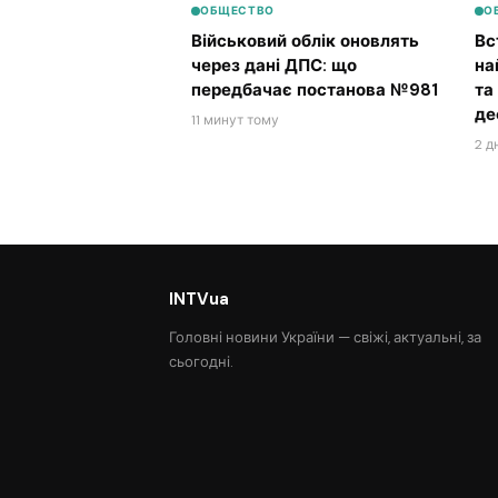
ОБЩЕСТВО
О
Військовий облік оновлять
Вс
через дані ДПС: що
на
передбачає постанова №981
та
де
11 минут тому
2 д
INTVua
Головні новини України — свіжі, актуальні, за
сьогодні.