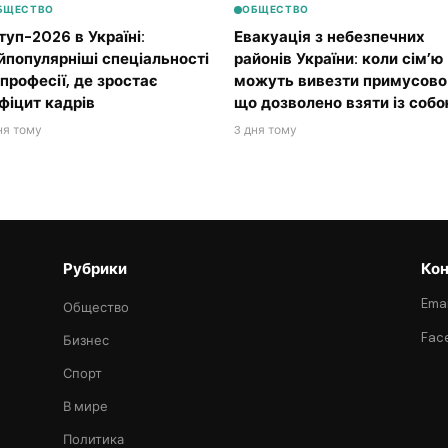
БЩЕСТВО
ОБЩЕСТВО
туп-2026 в Україні:
Евакуація з небезпечних
йпопулярніші спеціальності
районів України: коли сім’ю
 професії, де зростає
можуть вивезти примусово 
фіцит кадрів
що дозволено взяти із соб
ня тому
3 дня тому
Рубрики
Кон
Emai
Общество
Fac
Бизнес
Спорт
В мире
Политика