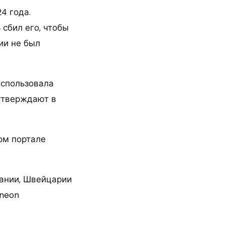
4 года.
 сбил его, чтобы
ии не был
использовала
утверждают в
ом портале
ании, Швейцарии
ineon