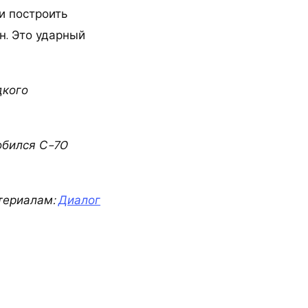
и построить
н. Это ударный
дкого
обился С-70
териалам:
Диалог