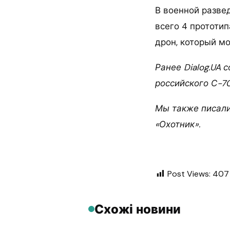
В военной развед
всего 4 прототип
дрон, который м
Ранее Dialog.UA 
российского С-70
Мы также писали
«Охотник».
Post Views:
407
Схожі новини