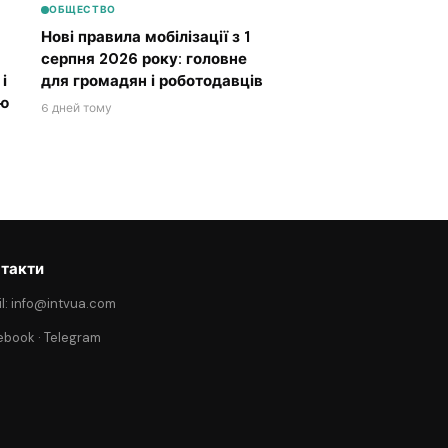
ОБЩЕСТВО
Нові правила мобілізації з 1
серпня 2026 року: головне
і
для громадян і роботодавців
ою
6 дней тому
такти
l: info@intvua.com
ebook
·
Telegram