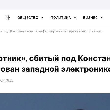
ОБЩЕСТВО
ПОЛИТИКА
БИЗНЕС
×
ый под Константиновкой, нафарширован западной электроникой…
тник», сбитый под Конста
ован западной электронико
24, 18:23