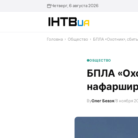
Перейти
Четверг, 6 августа 2026
до
контенту
Головна
›
Общество
›
БПЛА «Охотник», сбит
ОБЩЕСТВО
БПЛА «Охо
нафаршир
By
Олег Бевзя
/
8 ноября 20