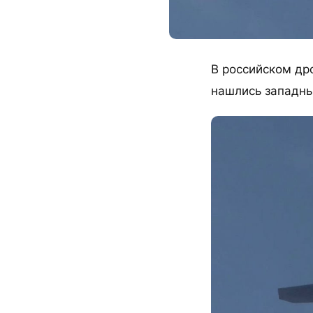
​В российском др
нашлись западны