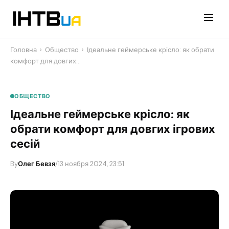
Перейти
до
контенту
Головна
›
Общество
›
Ідеальне геймерське крісло: як обрати
комфорт для довгих…
ОБЩЕСТВО
Ідеальне геймерське крісло: як
обрати комфорт для довгих ігрових
сесій
By
Олег Бевзя
/
13 ноября 2024, 23:51