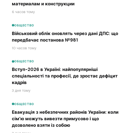
материалам и конструкции
6 часов тому
ОБЩЕСТВО
Військовий облік оновлять через дані ДПС: що
передбачає постанова №981
10 часов тому
ОБЩЕСТВО
Вступ-2026 в Україні: найпопулярніші
спеціальності та професії, де зростає дефіцит
кадрів
3 дня тому
ОБЩЕСТВО
Евакуація з небезпечних районів України: коли
сім’ю можуть вивезти примусово і що
дозволено взяти із собою