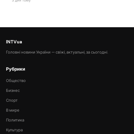
3 дня тому
INTVua
Головні новини України — свіжі, актуальні, за сьогодні.
Рубрики
Общество
Бизнес
Спорт
В мире
Политика
Культура