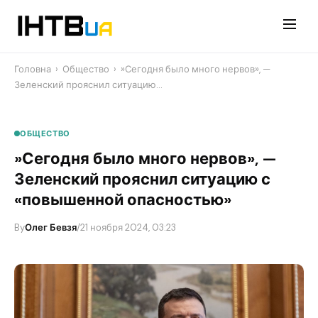
Перейти
до
контенту
Головна
›
Общество
›
​»Сегодня было много нервов», —
Зеленский прояснил ситуацию…
ОБЩЕСТВО
​»Сегодня было много нервов», —
Зеленский прояснил ситуацию с
«повышенной опасностью»
By
Олег Бевзя
/
21 ноября 2024, 03:23