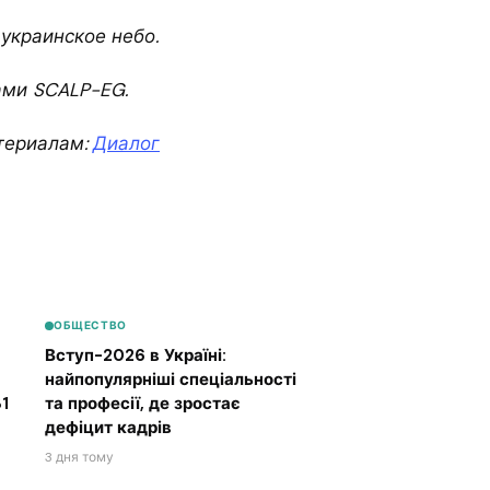
 украинское небо.
ами SCALP-EG.
териалам:
Диалог
ОБЩЕСТВО
Вступ-2026 в Україні:
найпопулярніші спеціальності
1
та професії, де зростає
дефіцит кадрів
3 дня тому