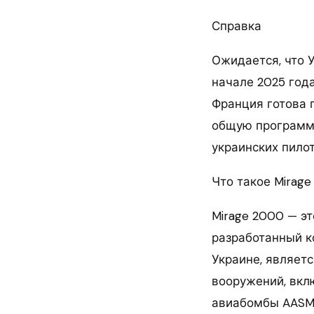
Справка
Ожидается, что 
начале 2025 год
Франция готова п
общую программу
украинских пило
Что такое Mirag
Mirage 2000 — э
разработанный ко
Украине, являет
вооружений, вкл
авиабомбы AASM