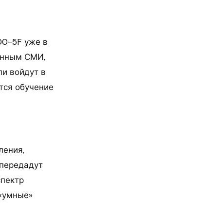
00-5F уже в
данным СМИ,
ли войдут в
тся обучение
ления,
 передадут
спектр
 «умные»