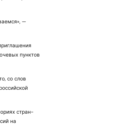
ваемся», —
 приглашения
лючевых пунктов
о, со слов
российской
ториях стран-
сий на