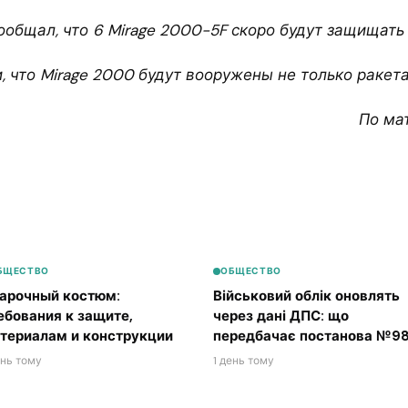
сообщал, что 6 Mirage 2000-5F скоро будут защищать
, что Mirage 2000 будут вооружены не только ракет
По ма
БЩЕСТВО
ОБЩЕСТВО
арочный костюм:
Військовий облік оновлять
ебования к защите,
через дані ДПС: що
териалам и конструкции
передбачає постанова №98
ень тому
1 день тому