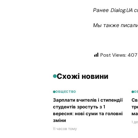
Ранее Dialog.UA 
Мы также писали
Post Views:
407
Схожі новини
ОБЩЕСТВО
О
Зарплати вчителів і стипендії
Св
студентів зростуть з 1
тр
вересня: нові суми та головні
ма
зміни
1 д
11 часов тому