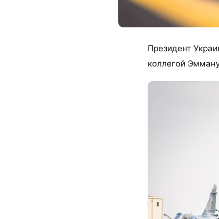
​Президент Укра
коллегой Эмман