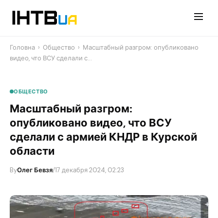
Перейти
до
контенту
Головна
›
Общество
›
Масштабный разгром: опубликовано
видео, что ВСУ сделали с…
ОБЩЕСТВО
Масштабный разгром:
опубликовано видео, что ВСУ
сделали с армией КНДР в Курской
области
By
Олег Бевзя
/
17 декабря 2024, 02:23