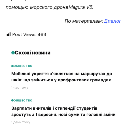
помощью морского дронаMagura V5.
По материалам:
Диалог
Post Views:
469
Схожі новини
ОБЩЕСТВО
Мобільні укриття з’являться на маршрутах до
шкіл: що зміниться у прифронтових громадах
1 час тому
ОБЩЕСТВО
Зарплати вчителів і стипендії студентів
зростуть з 1 вересня: нові суми та головні зміни
1 день тому