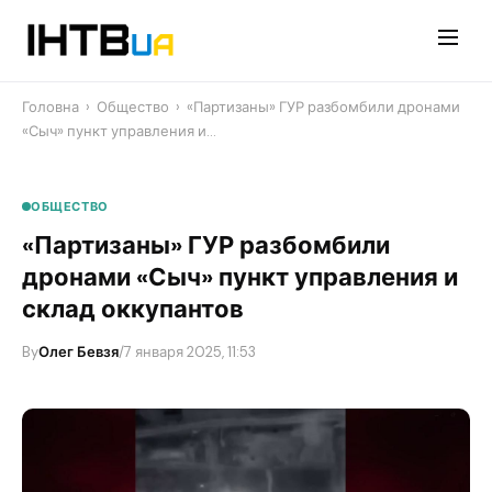
Перейти
до
контенту
Головна
›
Общество
›
«Партизаны» ГУР разбомбили дронами
«Сыч» пункт управления и…
ОБЩЕСТВО
«Партизаны» ГУР разбомбили
дронами «Сыч» пункт управления и
склад оккупантов
By
Олег Бевзя
/
7 января 2025, 11:53