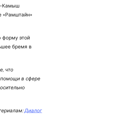
к-Камыш
зе «Рамштайн»
ю форму этой
льшее бремя в
е, что
йпомощи в сфере
носительно
териалам:
Диалог