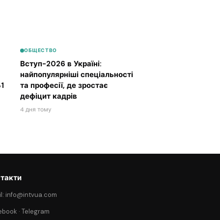
ОБЩЕСТВО
Вступ-2026 в Україні:
найпопулярніші спеціальності
1
та професії, де зростає
дефіцит кадрів
4 дня тому
такти
l: info@intvua.com
ebook
·
Telegram