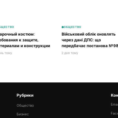
БЩЕСТВО
ОБЩЕСТВО
арочный костюм:
Військовий облік оновлять
ебования к защите,
через дані ДПС: що
териалам и конструкции
передбачає постанова №98
ень тому
2 дня тому
Рубрики
Кон
Emai
Общество
Fac
Бизнес