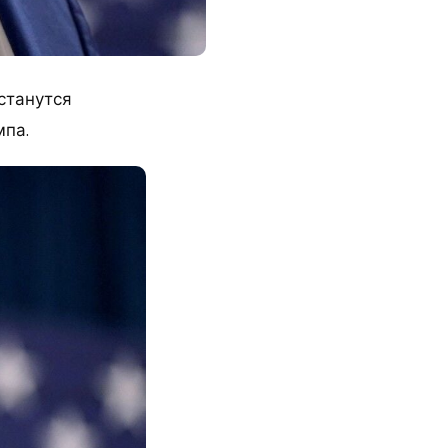
станутся
мпа.