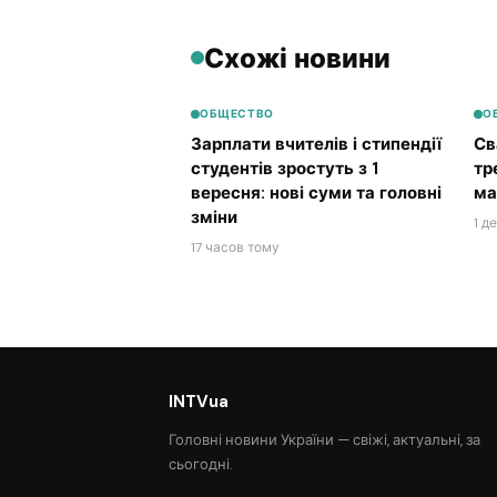
Схожі новини
ОБЩЕСТВО
О
Зарплати вчителів і стипендії
Св
студентів зростуть з 1
тр
вересня: нові суми та головні
ма
зміни
1 д
17 часов тому
INTVua
Головні новини України — свіжі, актуальні, за
сьогодні.