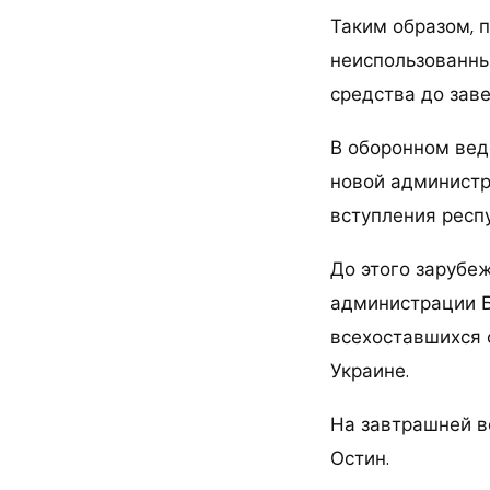
Таким образом, 
неиспользованны
средства до зав
В оборонном вед
новой администр
вступления респ
До этого зарубе
администрации Б
всехоставшихся 
Украине.
На завтрашней в
Остин.