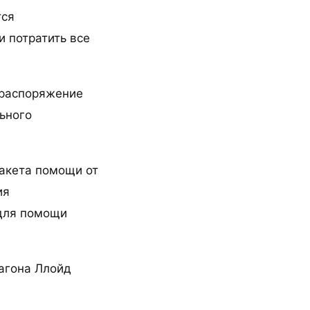
тся
 потратить все
 распоряжение
ьного
акета помощи от
ия
 для помощи
тагона Ллойд