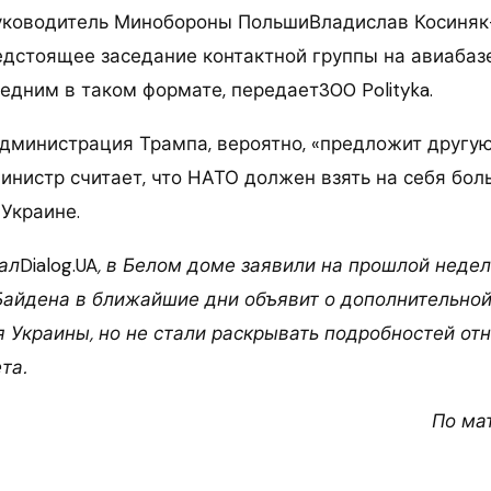
уководитель Минобороны ПольшиВладислав Косиня
редстоящее заседание контактной группы на авиаба
едним в таком формате, передает300 Polityka.
администрация Трампа, вероятно, «предложит другу
Министр считает, что НАТО должен взять на себя бо
Украине.
ал
Dialog.UA
, в Белом доме заявили на прошлой недел
айдена в ближайшие дни объявит о дополнительно
я Украины, но не стали раскрывать подробностей от
та.
По ма