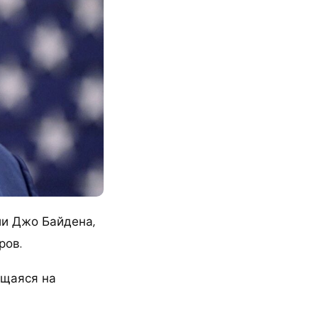
и Джо Байдена,
ров.
ящаяся на