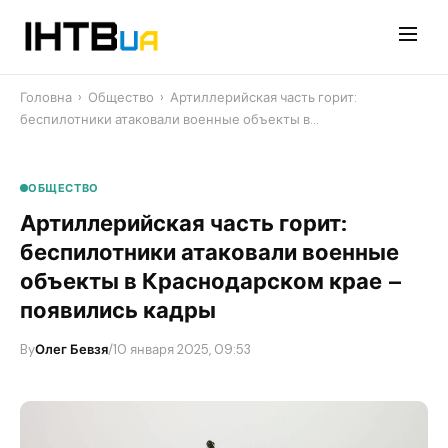
Перейти
до
контенту
Головна
›
Общество
›
​Артиллерийская часть горит:
беспилотники атаковали военные объекты в…
ОБЩЕСТВО
​Артиллерийская часть горит:
беспилотники атаковали военные
объекты в Краснодарском крае –
появились кадры
By
Олег Бевзя
/
10 января 2025, 09:53