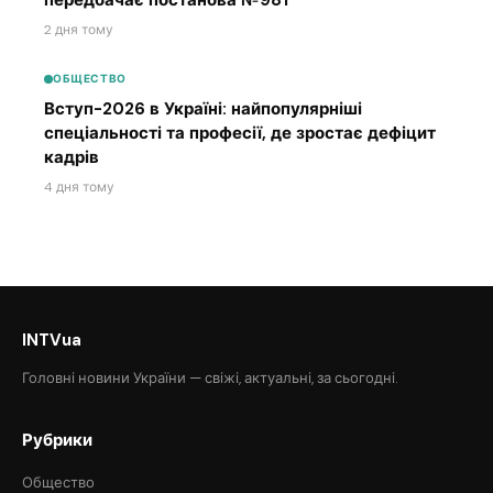
2 дня тому
ОБЩЕСТВО
Вступ-2026 в Україні: найпопулярніші
спеціальності та професії, де зростає дефіцит
кадрів
4 дня тому
INTVua
Головні новини України — свіжі, актуальні, за сьогодні.
Рубрики
Общество