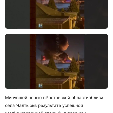
Минувшей ночью вРостовской областивблизи
села Чалтырьв результате успешной