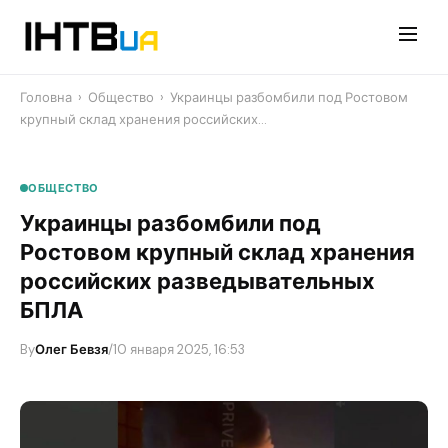
Перейти
до
контенту
Головна
›
Общество
›
Украинцы разбомбили под Ростовом
крупный склад хранения российских…
ОБЩЕСТВО
Украинцы разбомбили под
Ростовом крупный склад хранения
российских разведывательных
БПЛА
By
Олег Бевзя
/
10 января 2025, 16:53