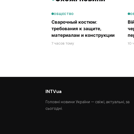
ОБЩЕСТВО
О
Сварочный костюм:
Ві
требования к защите,
че
материалам и конструкции
пе
7 часов тому
10 
INTVua
Головні новини України — свіжі, актуальні, за
сьогодні.