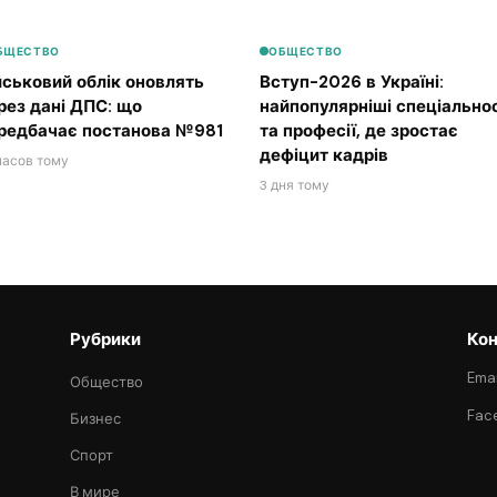
БЩЕСТВО
ОБЩЕСТВО
йськовий облік оновлять
Вступ-2026 в Україні:
рез дані ДПС: що
найпопулярніші спеціальнос
редбачає постанова №981
та професії, де зростає
дефіцит кадрів
часов тому
3 дня тому
Рубрики
Кон
Emai
Общество
Fac
Бизнес
Спорт
В мире