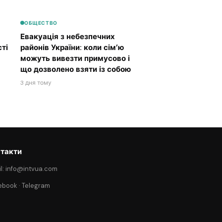
ОБЩЕСТВО
Евакуація з небезпечних
ті
районів України: коли сім’ю
можуть вивезти примусово і
що дозволено взяти із собою
3 дня тому
такти
l: info@intvua.com
ebook
·
Telegram