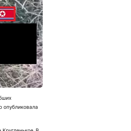
ибших
о опубликовала
 Кругленькое. В