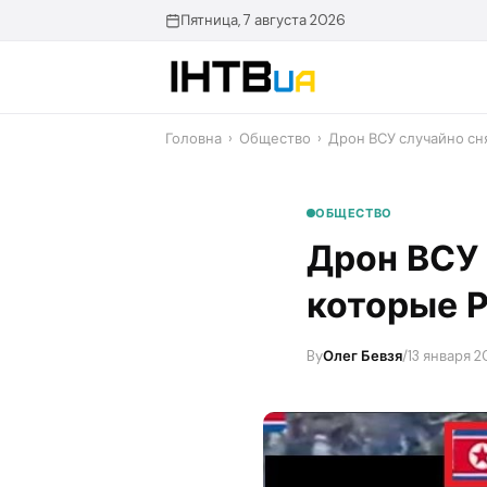
Перейти
Пятница, 7 августа 2026
до
контенту
Головна
›
Общество
›
Дрон ВСУ случайно сн
ОБЩЕСТВО
Дрон ВСУ 
которые Р
By
Олег Бевзя
/
13 января 2