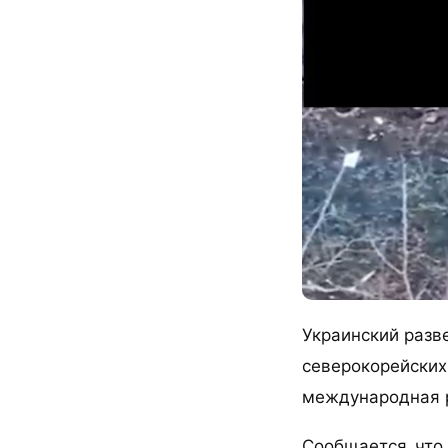
Украинский разв
северокорейских
международная р
Сообщается, что