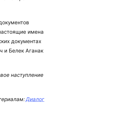
 документов
 настоящие имена
ских документах
ч и Белек Аганак
овое наступление
териалам:
Диалог