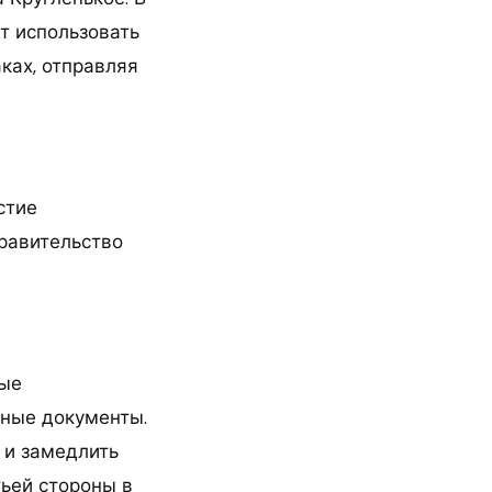
т использовать
ках, отправляя
стие
правительство
бые
ьные документы.
 и замедлить
ьей стороны в