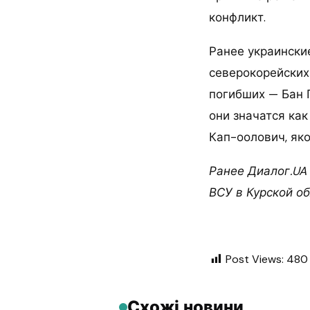
конфликт.
Ранее украински
северокорейских
погибших — Бан Г
они значатся ка
Кап-оолович, як
Ранее Диалог.UA
ВСУ в Курской об
Post Views:
480
Схожі новини