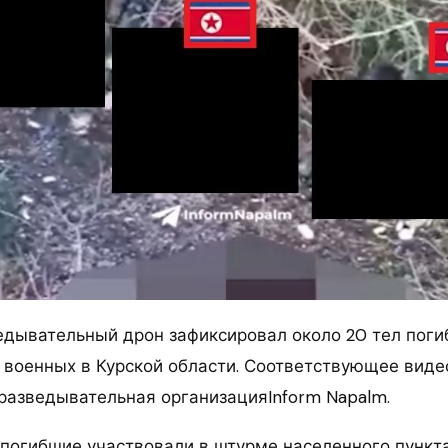
едывательный дрон зафиксировал около 20 тел пог
 военных в Курской области. Соответствующее виде
азведывательная организацияInform Napalm.
 погибшие участвовали в штурме населенного пункта