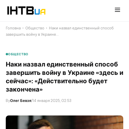
Перейти
до
контенту
Головна
›
Общество
›
Наки назвал единственный способ
завершить войну в Украине…
ОБЩЕСТВО
Наки назвал единственный способ
завершить войну в Украине «здесь и
сейчас»: «Действительно будет
закончена»
By
Олег Бевзя
/
14 января 2025, 02:53