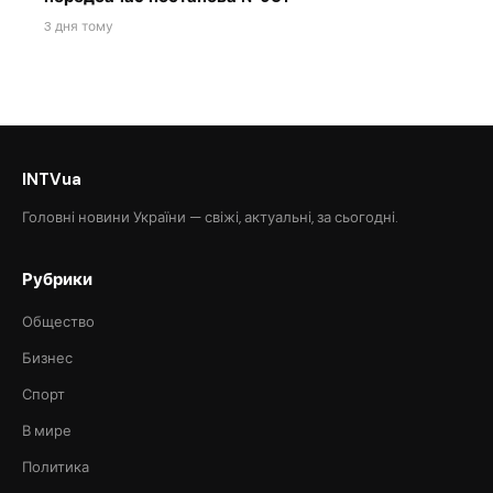
3 дня тому
INTVua
Головні новини України — свіжі, актуальні, за сьогодні.
Рубрики
Общество
Бизнес
Спорт
В мире
Политика