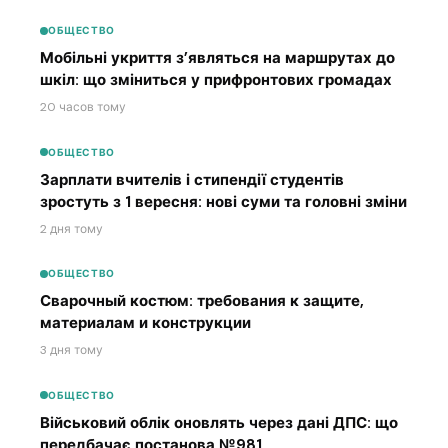
ОБЩЕСТВО
Мобільні укриття з’являться на маршрутах до
шкіл: що зміниться у прифронтових громадах
20 часов тому
ОБЩЕСТВО
Зарплати вчителів і стипендії студентів
зростуть з 1 вересня: нові суми та головні зміни
2 дня тому
ОБЩЕСТВО
Сварочный костюм: требования к защите,
материалам и конструкции
3 дня тому
ОБЩЕСТВО
Військовий облік оновлять через дані ДПС: що
передбачає постанова №981