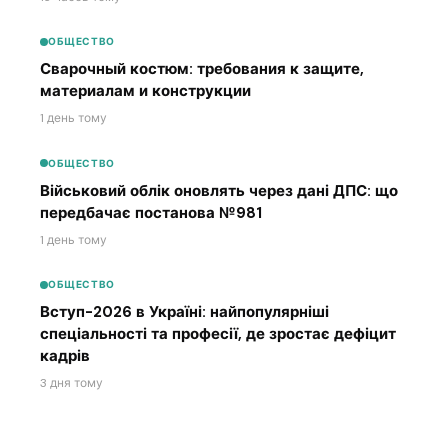
ОБЩЕСТВО
Сварочный костюм: требования к защите,
материалам и конструкции
1 день тому
ОБЩЕСТВО
Військовий облік оновлять через дані ДПС: що
передбачає постанова №981
1 день тому
ОБЩЕСТВО
Вступ-2026 в Україні: найпопулярніші
спеціальності та професії, де зростає дефіцит
кадрів
3 дня тому