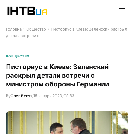
Перейти
до
контенту
Головна
›
Общество
›
Писториус в Киеве: Зеленский раскрыл
детали встречи с…
ОБЩЕСТВО
Писториус в Киеве: Зеленский
раскрыл детали встречи с
министром обороны Германии
By
Олег Бевзя
/
15 января 2025, 05:53