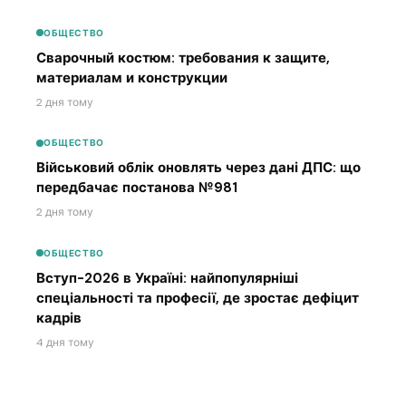
ОБЩЕСТВО
Сварочный костюм: требования к защите,
материалам и конструкции
2 дня тому
ОБЩЕСТВО
Військовий облік оновлять через дані ДПС: що
передбачає постанова №981
2 дня тому
ОБЩЕСТВО
Вступ-2026 в Україні: найпопулярніші
спеціальності та професії, де зростає дефіцит
кадрів
4 дня тому