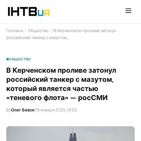
Перейти
до
контенту
Головна
›
Общество
›
В Керченском проливе затонул
российский танкер с мазутом,…
ОБЩЕСТВО
В Керченском проливе затонул
российский танкер с мазутом,
который является частью
«теневого флота» — росСМИ
By
Олег Бевзя
/
19 января 2025, 14:53