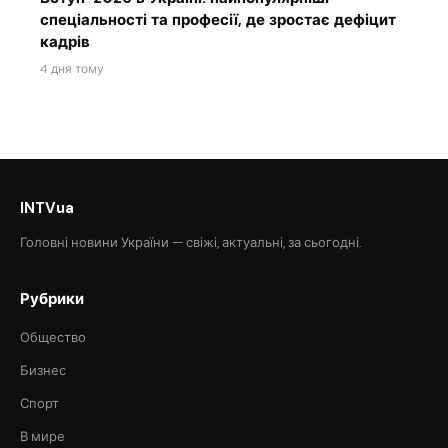
спеціальності та професії, де зростає дефіцит
кадрів
4 дня тому
INTVua
Головні новини України — свіжі, актуальні, за сьогодні.
Рубрики
Общество
Бизнес
Спорт
В мире