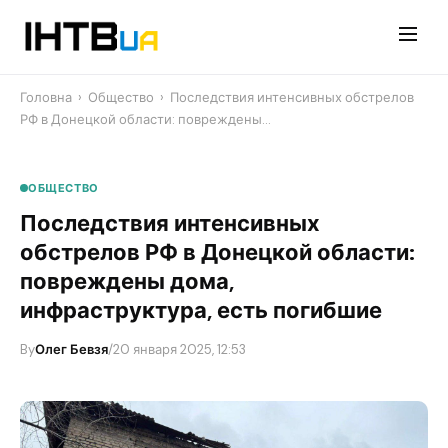
Перейти
до
контенту
Головна
›
Общество
›
Последствия интенсивных обстрелов
РФ в Донецкой области: повреждены…
ОБЩЕСТВО
Последствия интенсивных
обстрелов РФ в Донецкой области:
повреждены дома,
инфраструктура, есть погибшие
By
Олег Бевзя
/
20 января 2025, 12:53