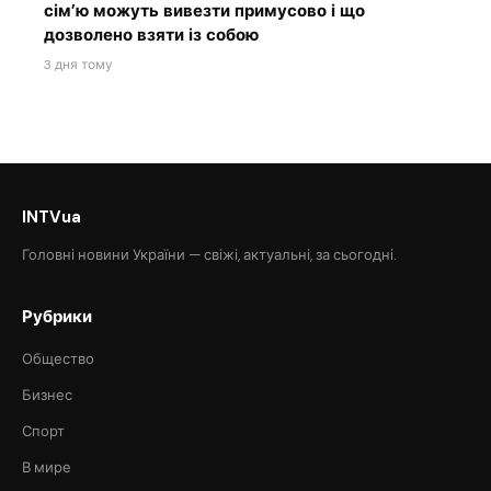
сім’ю можуть вивезти примусово і що
дозволено взяти із собою
3 дня тому
INTVua
Головні новини України — свіжі, актуальні, за сьогодні.
Рубрики
Общество
Бизнес
Спорт
В мире