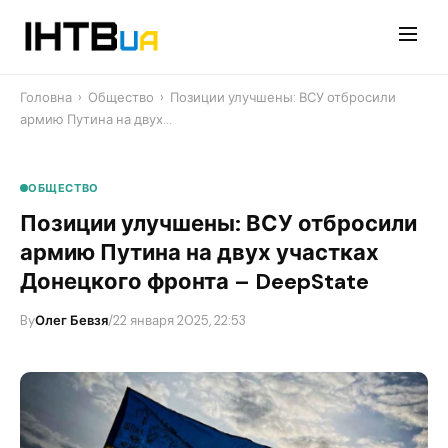
Перейти
до
контенту
Головна
›
Общество
›
​Позиции улучшены: ВСУ отбросили
армию Путина на двух…
ОБЩЕСТВО
​Позиции улучшены: ВСУ отбросили
армию Путина на двух участках
Донецкого фронта – DeepState
By
Олег Бевзя
/
22 января 2025, 22:53