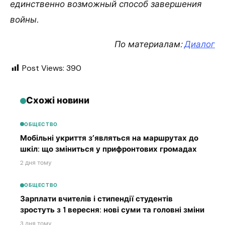
единственно возможный способ завершения
войны.
По материалам:
Диалог
Post Views:
390
Схожі новини
ОБЩЕСТВО
Мобільні укриття з’являться на маршрутах до
шкіл: що зміниться у прифронтових громадах
2 дня тому
ОБЩЕСТВО
Зарплати вчителів і стипендії студентів
зростуть з 1 вересня: нові суми та головні зміни
3 дня тому