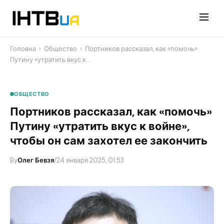
Перейти
до
контенту
Головна
›
Общество
›
Портников рассказал, как «помочь»
Путину «утратить вкус к…
ОБЩЕСТВО
Портников рассказал, как «помочь»
Путину «утратить вкус к войне»,
чтобы он сам захотел ее закончить
By
Олег Бевзя
/
24 января 2025, 01:53