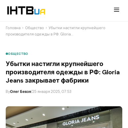
Перейти
до
контенту
Головна
›
Общество
›
Убытки настигли крупнейшего
производителя одежды в РФ: Gloria…
ОБЩЕСТВО
Убытки настигли крупнейшего
производителя одежды в РФ: Gloria
Jeans закрывает фабрики
By
Олег Бевзя
/
25 января 2025, 07:53