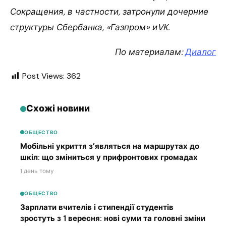
Сокращения, в частности, затронули дочерние
структуры Сбербанка, «Газпром» иVK.
По материалам:
Диалог
Post Views:
362
Схожі новини
ОБЩЕСТВО
Мобільні укриття з’являться на маршрутах до
шкіл: що зміниться у прифронтових громадах
1 день тому
ОБЩЕСТВО
Зарплати вчителів і стипендії студентів
зростуть з 1 вересня: нові суми та головні зміни