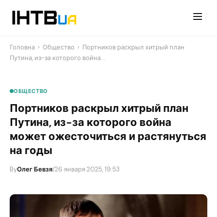
Перейти
до
контенту
Головна
›
Общество
›
Портников раскрыл хитрый план
Путина, из-за которого война…
ОБЩЕСТВО
Портников раскрыл хитрый план
Путина, из-за которого война
может ожесточиться и растянуться
на годы
By
Олег Бевзя
/
26 января 2025, 19:53