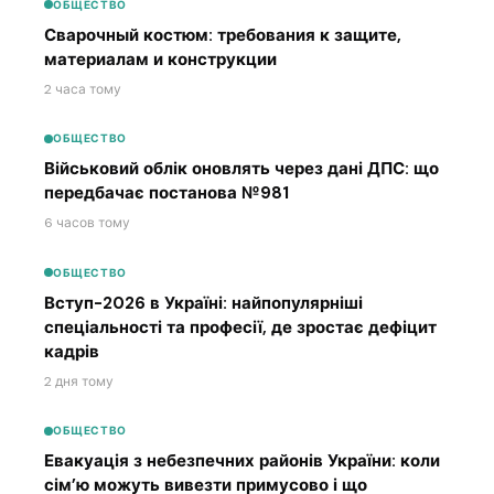
ОБЩЕСТВО
Сварочный костюм: требования к защите,
материалам и конструкции
2 часа тому
ОБЩЕСТВО
Військовий облік оновлять через дані ДПС: що
передбачає постанова №981
6 часов тому
ОБЩЕСТВО
Вступ-2026 в Україні: найпопулярніші
спеціальності та професії, де зростає дефіцит
кадрів
2 дня тому
ОБЩЕСТВО
Евакуація з небезпечних районів України: коли
сім’ю можуть вивезти примусово і що