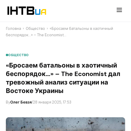
Перейти
до
контенту
Головна
›
Общество
›
«Бросаем батальоны в хаотичный
беспорядок…» – The Economist…
ОБЩЕСТВО
«Бросаем батальоны в хаотичный
беспорядок…» – The Economist дал
тревожный анализ ситуации на
Востоке Украины
By
Олег Бевзя
/
28 января 2025, 17:53