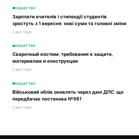
ОБЩЕСТВО
Зарплати вчителів і стипендії студентів
зростуть з 1 вересня: нові суми та головні зміни
2 дня тому
ОБЩЕСТВО
Сварочный костюм: требования к защите,
материалам и конструкции
2 дня тому
ОБЩЕСТВО
Військовий облік оновлять через дані ДПС: що
передбачає постанова №981
3 дня тому