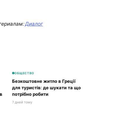
териалам:
Диалог
ОБЩЕСТВО
Безкоштовне житло в Греції
для туристів: де шукати та що
в
потрібно робити
7 дней тому