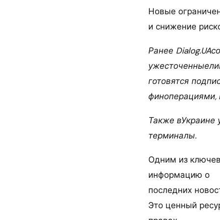
Новые ограничен
и снижение риск
Ранее Dialog.UAс
ужесточенныелим
готовятся подпи
финоперациями, 
Также вУкраине 
терминалы.
Одним из ключев
информацию о
последних новост
Это ценный ресу