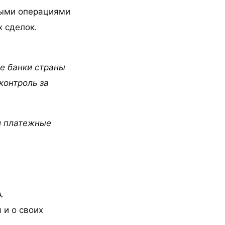
выми операциями
 сделок.
е банки страны
контроль за
и платежные
.
 и о своих