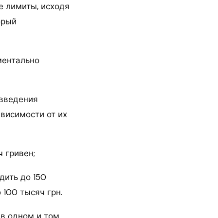
е лимиты, исходя
орый
ментально
 введения
ависимости от их
 гривен;
дить до 150
 100 тысяч грн.
в одном и том