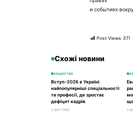
правах
и событиях вокру
Post Views:
371
Схожі новини
ОБЩЕСТВО
О
Вступ-2026 в Україні:
Ев
найпопулярніші спеціальності
ра
та професії, де зростає
мо
дефіцит кадрів
що
2 дня тому
3 д