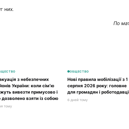
г них.
По ма
БЩЕСТВО
ОБЩЕСТВО
акуація з небезпечних
Нові правила мобілізації з 1
йонів України: коли сім’ю
серпня 2026 року: головне
жуть вивезти примусово і
для громадян і роботодавці
 дозволено взяти із собою
6 дней тому
ня тому