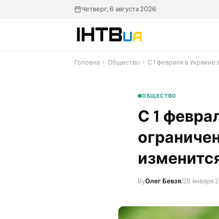
Перейти
Четверг, 6 августа 2026
до
контенту
Головна
›
Общество
›
С 1 февраля в Украине
ОБЩЕСТВО
С 1 февра
ограничен
изменитс
By
Олег Бевзя
/
28 января 2