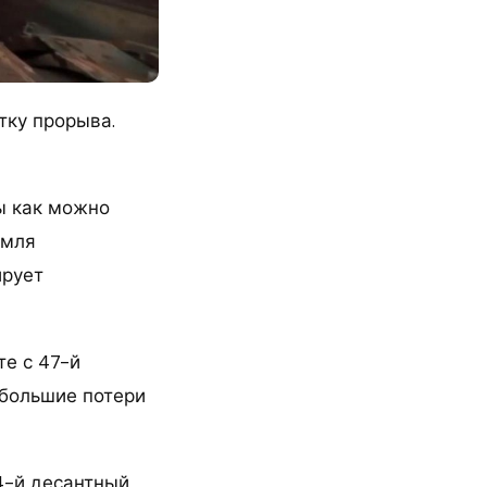
тку прорыва.
ы как можно
емля
ирует
е с 47-й
 большие потери
34-й десантный