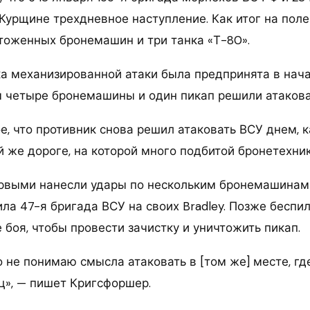
Курщине трехдневное наступление. Как итог на поле
чтоженных бронемашин и три танка «Т-80».
а механизированной атаки была предпринята в нач
 четыре бронемашины и один пикап решили атакова
, что противник снова решил атаковать ВСУ днем, к
ой же дороге, на которой много подбитой бронетехни
рвыми нанесли удары по нескольким бронемашинам 
ила 47-я бригада ВСУ на своих Bradley. Позже беспи
 боя, чтобы провести зачистку и уничтожить пикап.
 не понимаю смысла атаковать в [том же] месте, гд
ц», — пишет Кригсфоршер.