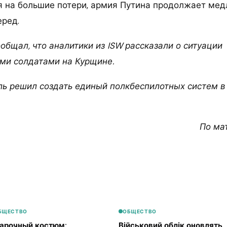
я на большие потери, армия Путина продолжает мед
еред.
ообщал, что аналитики из ISW рассказали о ситуации
ми солдатами на Курщине.
ь решил создать единый полкбеспилотных систем в
По ма
БЩЕСТВО
ОБЩЕСТВО
арочный костюм:
Військовий облік оновлять