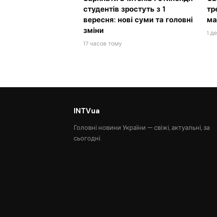
студентів зростуть з 1
тр
вересня: нові суми та головні
ма
зміни
1 д
17 часов тому
INTVua
Головні новини України — свіжі, актуальні, за
сьогодні.