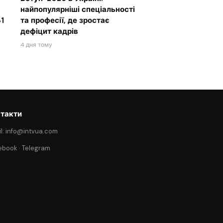
найпопулярніші спеціальності
1
та професії, де зростає
дефіцит кадрів
4 дня тому
такти
l: info@intvua.com
ebook
·
Telegram