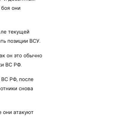
 боя они
але текущей
ть позиции ВСУ.
ак он это обычно
ки ВС РФ.
ВС РФ, после
лотники снова
е они атакуют