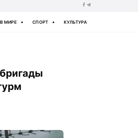
В МИРЕ
СПОРТ
КУЛЬТУРА
 бригады
турм