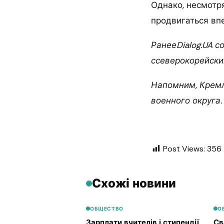
Однако, несмотр
продвигаться вп
РанееDialog.UA с
ссеверокорейски
Напомним, Кремл
военного округа.
Post Views:
356
Схожі новини
ОБЩЕСТВО
О
Зарплати вчителів і стипендії
Св