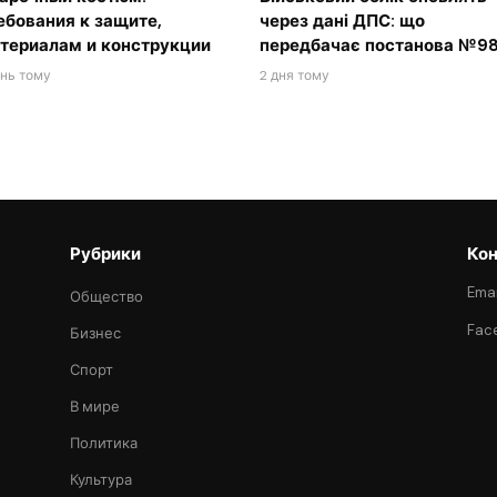
ебования к защите,
через дані ДПС: що
териалам и конструкции
передбачає постанова №98
ень тому
2 дня тому
Рубрики
Кон
Emai
Общество
Fac
Бизнес
Спорт
В мире
Политика
Культура