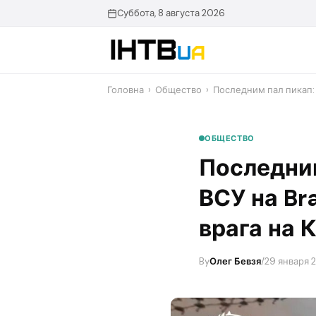
Перейти
Суббота, 8 августа 2026
до
контенту
Головна
›
Общество
›
​Последним пал пикап
ОБЩЕСТВО
​Последни
ВСУ на Br
врага на 
By
Олег Бевзя
/
29 января 2