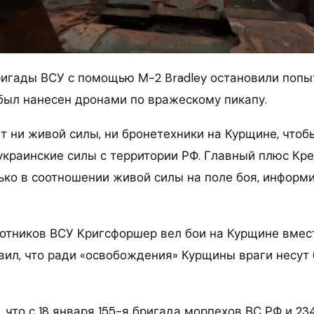
ригады ВСУ с помощью М-2 Bradley остановили попы
был нанесен дронами по вражескому пикапу.
т ни живой силы, ни бронетехники на Курщине, чтоб
украинские силы с территории РФ. Главный плюс Кр
ько в соотношении живой силы на поле боя, информ
отников ВСУ Кригсфоршер вел бои на Курщине вмест
явил, что ради «освобождения» Курщины враги несут
 что с 18 января 155-я бригада морпехов ВС РФ и 2