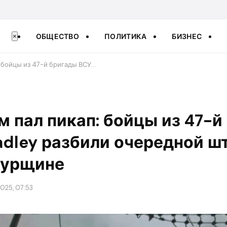
ОБЩЕСТВО
ПОЛИТИКА
БИЗНЕС
×
: бойцы из 47-й бригады ВСУ…
м пал пикап: бойцы из 47-й
adley разбили очередной ш
Курщине
025, 07:53