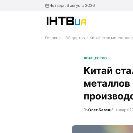
Перейти
Четверг, 6 августа 2026
до
контенту
Головна
›
Общество
›
Китай стал монополис
ОБЩЕСТВО
Китай ста
металлов 
производ
By
Олег Бевзя
/
31 января 2