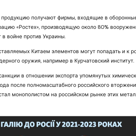
продукцию получают фирмы, входящие в оборонные
рацию «Ростех», производящую около 80% вооружен
 в войне против Украины.
ставляемых Китаем элементов могут попадать и к р
дерного оружия, например в Курчатовский институт.
санкции в отношении экспорта упомянутых химическ
года после полномасштабного российского вторжения
 стал монополистом на российском рынке этих металл