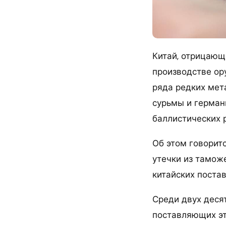
Китай, отрицающ
производстве ор
ряда редких мета
сурьмы и герман
баллистических р
Об этом говорит
утечки из таможе
китайских поста
Среди двух деся
поставляющих эт