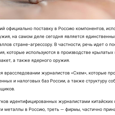
ий официально поставку в Россию компонентов, исп
ужия, на самом деле сегодня является единственн
ллов стране-агрессору. В частности, речь идет о по
ия, которые используются в производстве крылатых 
акет, а также ядерного оружия.
ся врасследовании журналистов «Схем», которые пр
нных и налоговых баз России, а также структуру со
вщиков.
тков идентифицированных журналистами китайских 
и металлы в Россию, треть — фирмы, частично при