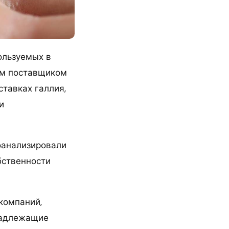
ользуемых в
ым поставщиком
ставках галлия,
и
оанализировали
бственности
компаний,
надлежащие