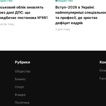
БЩЕСТВО
ОБЩЕСТВО
йськовий облік оновлять
Вступ-2026 в Україні:
рез дані ДПС: що
найпопулярніші спеціальнос
редбачає постанова №981
та професії, де зростає
дефіцит кадрів
часов тому
3 дня тому
Рубрики
Кон
Emai
Общество
Fac
Бизнес
Спорт
В мире
Политика