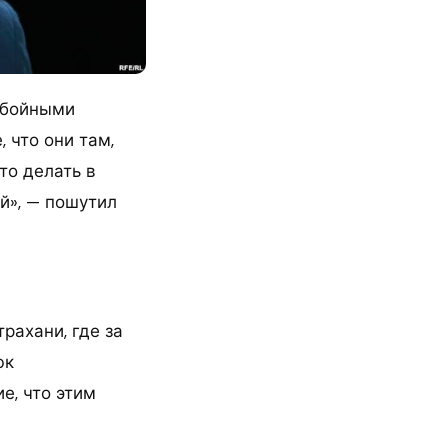
нобойными
 что они там,
то делать в
й», — пошутил
рахани, где за
юк
е, что этим