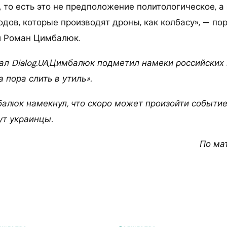
, то есть это не предположение политологическое, 
одов, которые производят дроны, как колбасу», — п
й Роман Цимбалюк.
ал Dialog.UA,Цимбалюк подметил намеки российских
а пора слить в утиль».
алюк намекнул, что скоро может произойти событие,
т украинцы.
По ма