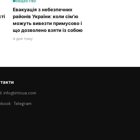
ОБЩЕСТВО
Евакуація з небезпечних
ті
районів України: коли сім’ю
можуть вивезти примусово і
що дозволено взяти із собою
4 дня тому
такти
l: info@intvua.com
ebook
·
Telegram