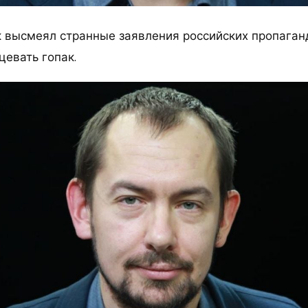
высмеял странные заявления российских пропаганди
цевать гопак.