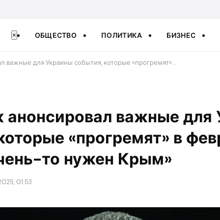
ОБЩЕСТВО
ПОЛИТИКА
БИЗНЕС
×
л важные для Украины события, которые «прогремят»…
 анонсировал важные для
которые «прогремят» в фев
чень-то нужен Крым»
025, 01:53