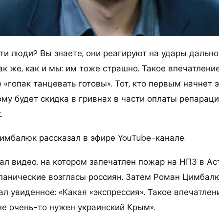
эти люди? Вы знаете, они реагируют на удары даль
к же, как и мы: им тоже страшно. Такое впечатление,
е «гопак танцевать готовы». Тот, кто первым начнет э
му будет скидка в гривнах в части оплаты репараци
.
имбалюк рассказал в эфире YouTube-канале.
л видео, на котором запечатлен пожар на НПЗ в Аст
анические возгласы россиян. Затем Роман Цимбал
 увиденное: «Какая «экспрессия». Такое впечатлени
е очень-то нужен украинский Крым».