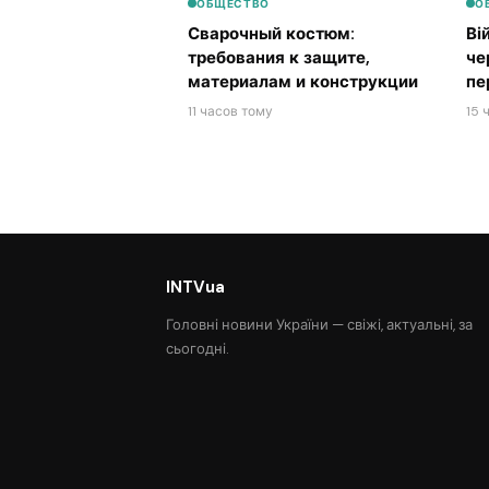
ОБЩЕСТВО
О
Сварочный костюм:
Ві
требования к защите,
че
материалам и конструкции
пе
11 часов тому
15 
INTVua
Головні новини України — свіжі, актуальні, за
сьогодні.