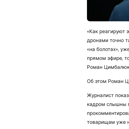
«Как реагируют 
дронами точно та
«на болотах», уж
прямом эфире, то
Роман Цимбалюк
Об этом Роман Ц
Журналист показа
кадром слышны п
прокомментировал
товарищам уже н