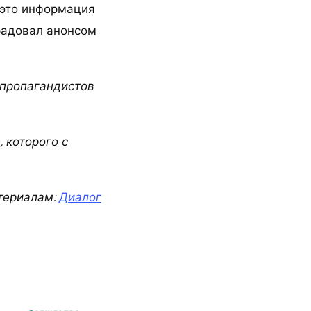
а это информация
орадовал анонсом
 пропагандистов
 которого с
териалам:
Диалог