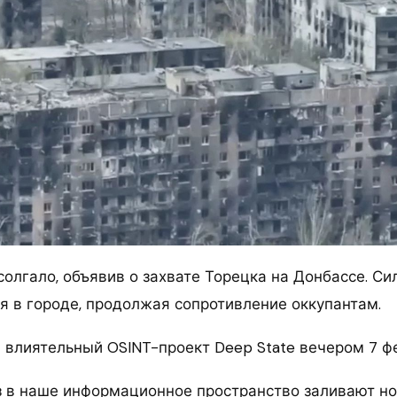
олгало, объявив о захвате Торецка на Донбассе. С
я в городе, продолжая сопротивление оккупантам.
 влиятельный OSINT-проект Deep State вечером 7 ф
з в наше информационное пространство заливают но