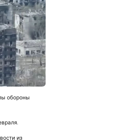
илы обороны
евраля.
вости из