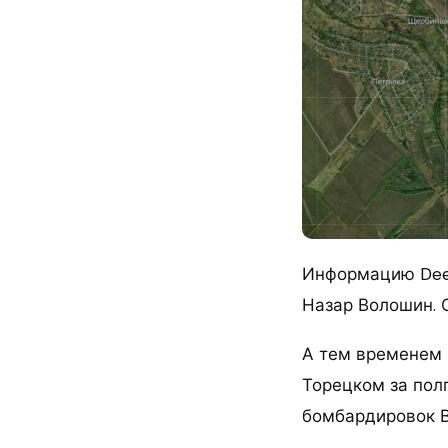
Информацию Deep
Назар Волошин. О
А тем временем 
Торецком за полг
бомбардировок В