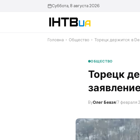
Перейти
Суббота, 8 августа 2026
до
контенту
Головна
›
Общество
›
​Торецк держится: в 
ОБЩЕСТВО
​Торецк д
заявление
By
Олег Бевзя
/
7 февраля 2