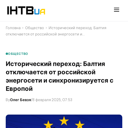
Перейти
до
контенту
Головна
›
Общество
›
​Исторический переход: Балтия
отключается от российской энергосети и…
ОБЩЕСТВО
​Исторический переход: Балтия
отключается от российской
энергосети и синхронизируется с
Европой
By
Олег Бевзя
/
8 февраля 2025, 07:53