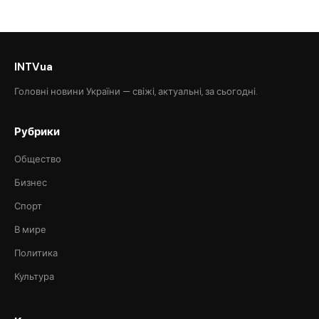
INTVua
Головні новини України — свіжі, актуальні, за сьогодні.
Рубрики
Общество
Бизнес
Спорт
В мире
Политика
Культура