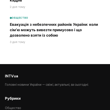
кадрів
2 дня тому
ОБЩЕСТВО
Евакуація з небезпечних районів України: коли
сім’ю можуть вивезти примусово і що
дозволено взяти із собою
3 дня тому
INTVua
Головні новини України — свіжі, актуальні, за сьогодні.
Рубрики
Общество