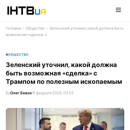
Перейти
до
контенту
Головна
›
Общество
›
Зеленский уточнил, какой должна быть
возможная «сделка» с…
ОБЩЕСТВО
Зеленский уточнил, какой должна
быть возможная «сделка» с
Трампом по полезным ископаемым
By
Олег Бевзя
/
8 февраля 2025, 03:53