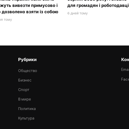
жуть вивезти примусово і
для громадян і роботодавці
 дозволено взяти із собою
6 дней тому
ня тому
Рубрики
Кон
Emai
Общество
Fac
Бизнес
Спорт
В мире
Политика
Культура