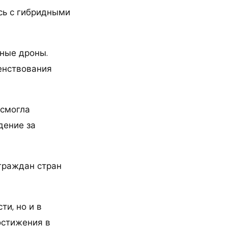
сь с гибридными
ные дроны.
енствования
 смогла
дение за
 граждан стран
ти, но и в
остижения в