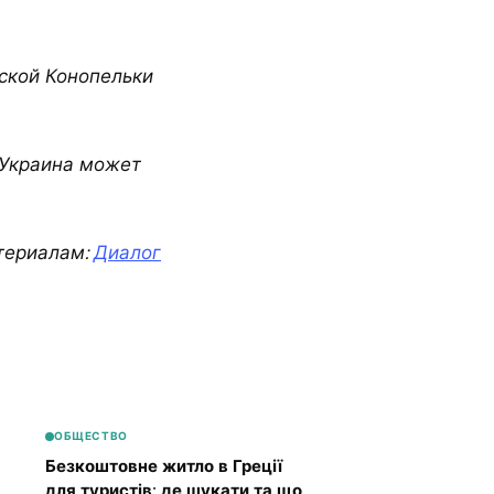
сской Конопельки
 Украина может
териалам:
Диалог
ОБЩЕСТВО
Безкоштовне житло в Греції
для туристів: де шукати та що