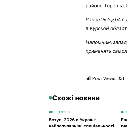
районе Торецка,
РанееDialog.UA с
в Курской област
Напомним, запад
применять самол
Post Views:
331
Схожі новини
ОБЩЕСТВО
О
Вступ-2026 в Україні:
Ев
найпопулярніші спеціальності
ра