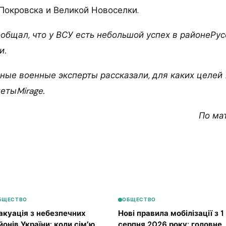
 Покровска и Великой Новоселки.
ообщал, что у ВСУ есть небольшой успех в районеРу
и.
ные военные эксперты рассказали, для каких целей
етыMirage.
По ма
БЩЕСТВО
ОБЩЕСТВО
акуація з небезпечних
Нові правила мобілізації з 1
йонів України: коли сім’ю
серпня 2026 року: головне