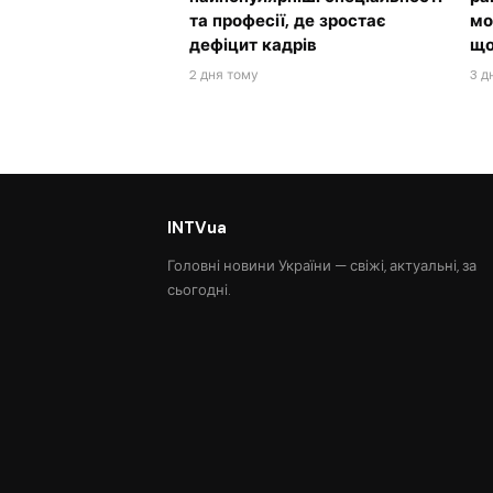
та професії, де зростає
мо
дефіцит кадрів
що
2 дня тому
3 д
INTVua
Головні новини України — свіжі, актуальні, за
сьогодні.