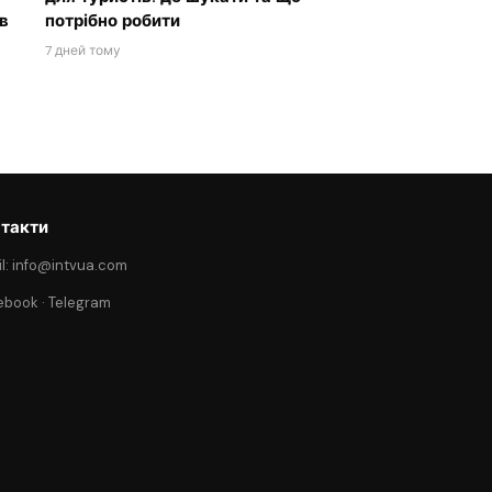
в
потрібно робити
7 дней тому
такти
l: info@intvua.com
ebook
·
Telegram