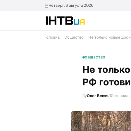
Перейти
Четверг, 6 августа 2026
до
контенту
Головна
›
Общество
›
​Не только новые дроны
ОБЩЕСТВО
​Не тольк
РФ готови
By
Олег Бевзя
/
10 февраля