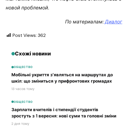
новой проблемой.
По материалам:
Диалог
Post Views:
362
Схожі новини
ОБЩЕСТВО
Мобільні укриття з’являться на маршрутах до
шкіл: що зміниться у прифронтових громадах
13 часов тому
ОБЩЕСТВО
Зарплати вчителів і стипендії студентів
зростуть з 1 вересня: нові суми та головні зміни
2 дня тому