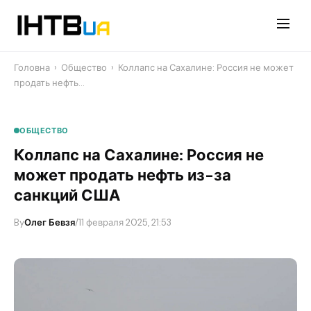
Перейти
до
контенту
Головна
›
Общество
›
​Коллапс на Сахалине: Россия не может
продать нефть…
ОБЩЕСТВО
​Коллапс на Сахалине: Россия не
может продать нефть из-за
санкций США
By
Олег Бевзя
/
11 февраля 2025, 21:53