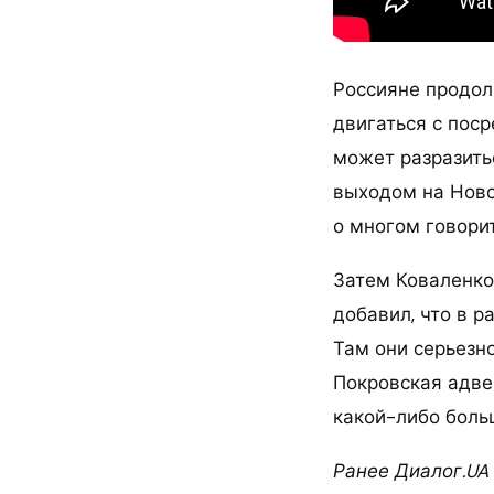
Россияне продо
двигаться с пос
может разразить
выходом на Ново
о многом говорит
Затем Коваленко
добавил, что в р
Там они серьезно
Покровская адве
какой-либо боль
Ранее Диалог.UA 