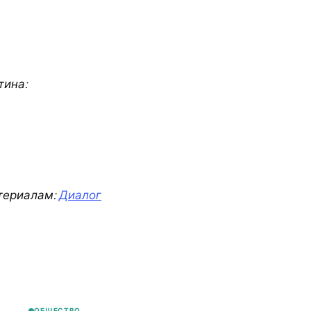
тина:
териалам:
Диалог
ОБЩЕСТВО