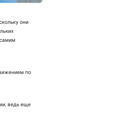
скольку они
ольких
 самим
движением по
ии, ведь еще