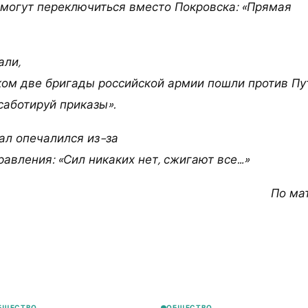
 могут переключиться вместо Покровска: «Прямая
али,
ком две бригады российской армии пошли против Пу
саботируй приказы».
ал опечалился из-за
авления: «Сил никаких нет, сжигают все…»
По ма
БЩЕСТВО
ОБЩЕСТВО