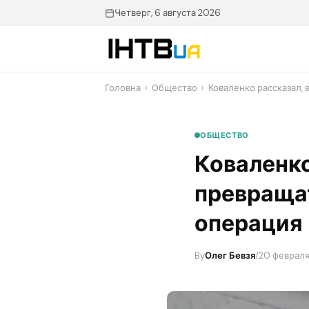
Перейти
Четверг, 6 августа 2026
до
контенту
Головна
›
Общество
›
Коваленко рассказал, 
ОБЩЕСТВО
Коваленко
превраща
операция
By
Олег Бевзя
/
20 февраля 