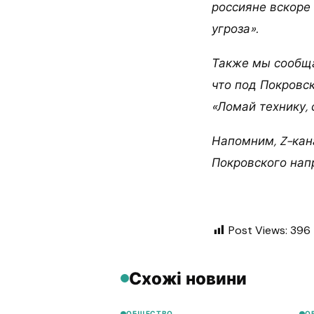
россияне вскоре
угроза».
Также мы сообщ
что под Покровс
«Ломай технику, 
Напомним, Z-кан
Покровского напр
Post Views:
396
Схожі новини
ОБЩЕСТВО
О