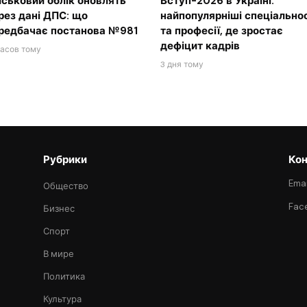
йськовий облік оновлять
Вступ-2026 в Україні:
рез дані ДПС: що
найпопулярніші спеціальнос
редбачає постанова №981
та професії, де зростає
дефіцит кадрів
часов тому
3 дня тому
Рубрики
Кон
Emai
Общество
Fac
Бизнес
Спорт
В мире
Политика
Культура