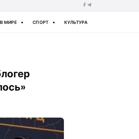
В МИРЕ
СПОРТ
КУЛЬТУРА
блогер
лось»