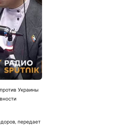
 против Украины
ивности
едоров, передает