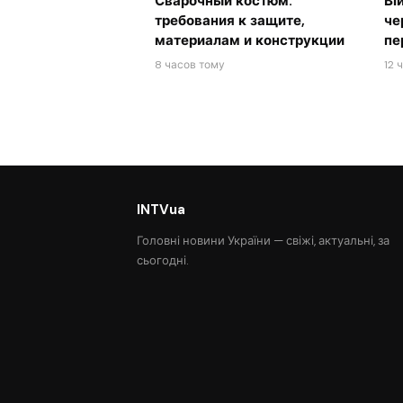
Сварочный костюм:
Ві
требования к защите,
че
материалам и конструкции
пе
8 часов тому
12 
INTVua
Головні новини України — свіжі, актуальні, за
сьогодні.