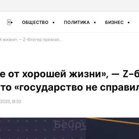
ОБЩЕСТВО
ПОЛИТИКА
БИЗНЕС
×
й жизни», — Z-блогер признал,…
не от хорошей жизни», — Z-
что «государство не справи
2025, 18:53