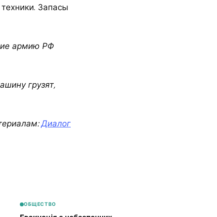
 техники. Запасы
вшие армию РФ
ашину грузят,
териалам:
Диалог
ОБЩЕСТВО