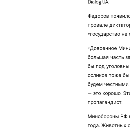
Dialog.UA.
Федоров появился
провале диктато
«государство не 
«Довоенное Мини
большая часть з
бы под уголовным
осликов тоже бы 
будем честными. 
— это хорошо. Эт
пропагандист.
Минобороны РФ н
года. Животных 