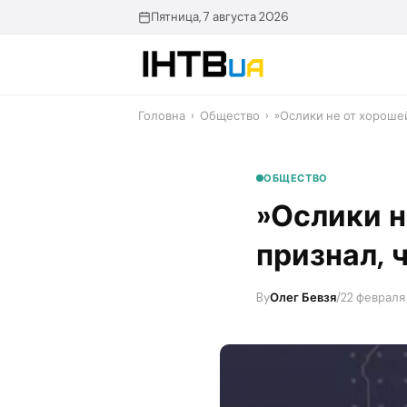
Перейти
Пятница, 7 августа 2026
до
контенту
Головна
›
Общество
›
​»Ослики не от хороше
ОБЩЕСТВО
​»Ослики 
признал, 
By
Олег Бевзя
/
22 февраля 