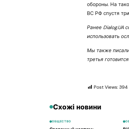
обороны. На так
ВС РФ спустя тр
Ранее Dialog.UA
использовать осл
Мы также писали,
третья готовится
Post Views:
394
Схожі новини
ОБЩЕСТВО
О