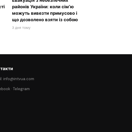
Евакуація з небезпечних
ті
районів України: коли сім’ю
можуть вивезти примусово і
що дозволено взяти із собою
3 дня тому
такти
l: info@intvua.com
ebook
·
Telegram