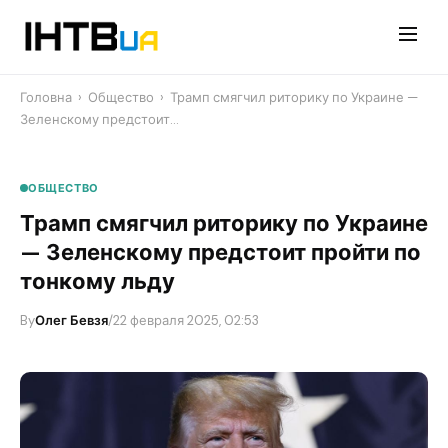
Перейти
до
контенту
Головна
›
Общество
›
Трамп смягчил риторику по Украине —
Зеленскому предстоит…
ОБЩЕСТВО
Трамп смягчил риторику по Украине
— Зеленскому предстоит пройти по
тонкому льду
By
Олег Бевзя
/
22 февраля 2025, 02:53