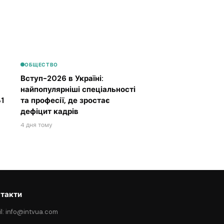
ОБЩЕСТВО
Вступ-2026 в Україні:
найпопулярніші спеціальності
1
та професії, де зростає
дефіцит кадрів
4 дня тому
такти
l: info@intvua.com