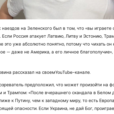
 наездов на Зеленского был в том, что «вы играете 
 Если Россия атакует Латвию, Литву и Эстонию, Трам
не это уже абсолютно понятно, потому что чихать он 
ое — даже не Америка, а его личное благополучие»,
овина рассказал на своемYouTube-канале.
озреватель предположил, что может произойти на ф
 и Трампом: «После вчерашнего скандала в Белом 
лиже к Путину, чем к западному миру, то есть Европ
оящей опасности. Если Украина, не дай Бог, проиграе