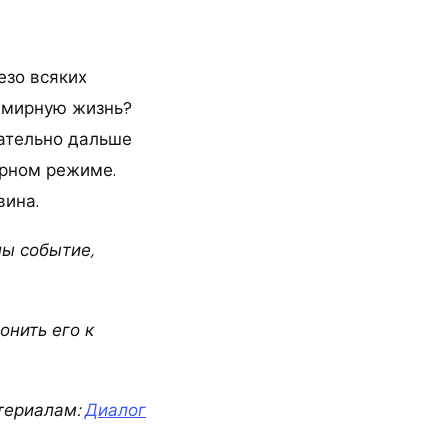
езо всяких
т мирную жизнь?
зательно дальше
ирном режиме.
вина.
ны событие,
онить его к
териалам:
Диалог