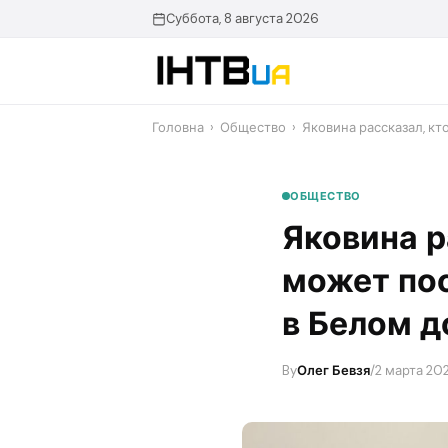
Перейти
Суббота, 8 августа 2026
до
контенту
Головна
›
Общество
›
Яковина рассказал, к
ОБЩЕСТВО
Яковина р
может пос
в Белом 
By
Олег Бевзя
/
2 марта 202