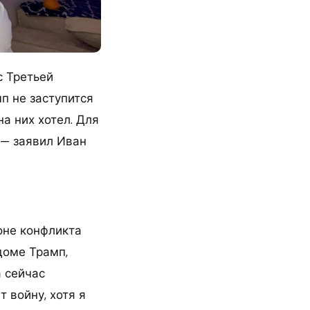
с Третьей
п не заступится
на них хотел. Для
 — заявил Иван
оне конфликта
доме Трамп,
а сейчас
т войну, хотя я