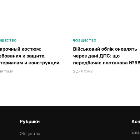
БЩЕСТВО
ОБЩЕСТВО
арочный костюм:
Військовий облік оновлять
ебования к защите,
через дані ДПС: що
териалам и конструкции
передбачає постанова №98
ня тому
2 дня тому
Рубрики
Кон
Emai
Общество