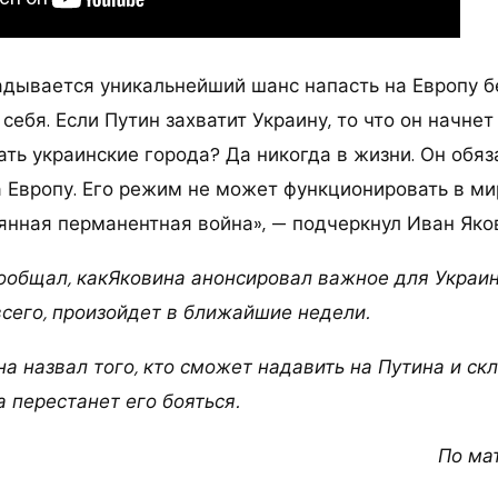
адывается уникальнейший шанс напасть на Европу б
себя. Если Путин захватит Украину, то что он начне
ать украинские города? Да никогда в жизни. Он обя
а Европу. Его режим не может функционировать в м
янная перманентная война», — подчеркнул Иван Яко
 сообщал, какЯковина анонсировал важное для Украи
всего, произойдет в ближайшие недели.
 назвал того, кто сможет надавить на Путина и скл
 перестанет его бояться.
По ма