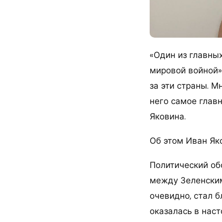
«Один из главных
мировой войной».
за эти страны. М
него самое главн
Яковина.
Об этом Иван Як
Политический об
между Зеленским
очевидно, стал б
оказалась в наст