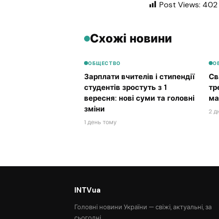
Post Views:
402
Схожі новини
ОБЩЕСТВО
О
Зарплати вчителів і стипендії
Св
студентів зростуть з 1
тр
вересня: нові суми та головні
ма
зміни
2 д
1 день тому
INTVua
Головні новини України — свіжі, актуальні, за
сьогодні.