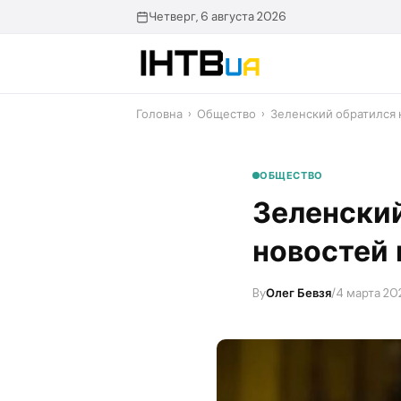
Перейти
Четверг, 6 августа 2026
до
контенту
Головна
›
Общество
›
Зеленский обратился 
ОБЩЕСТВО
Зеленский
новостей 
By
Олег Бевзя
/
4 марта 202