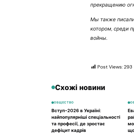
прекращению огн
Мы также писали,
котором, среди 
войны.
Post Views:
293
Схожі новини
ОБЩЕСТВО
О
Вступ-2026 в Україні:
Ев
найпопулярніші спеціальності
ра
та професії, де зростає
мо
дефіцит кадрів
що