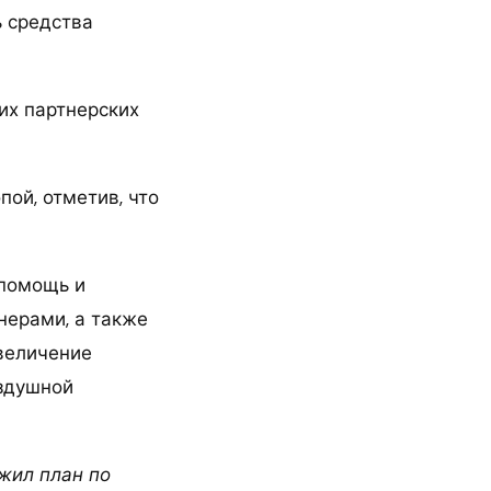
ь средства
их партнерских
ой, отметив, что
 помощь и
нерами, а также
увеличение
оздушной
ожил план по