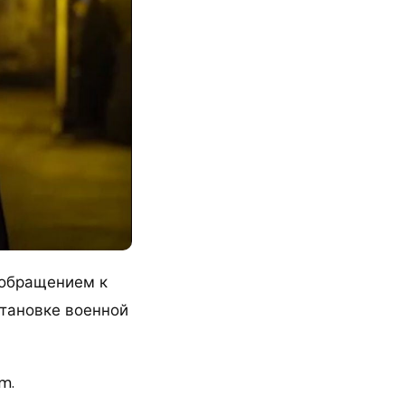
 обращением к
становке военной
m.