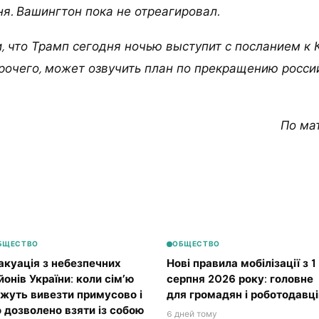
я. Вашингтон пока не отреагировал.
 что Трамп сегодня ночью выступит с посланием к К
прочего, может озвучить план по прекращению росси
По ма
БЩЕСТВО
ОБЩЕСТВО
акуація з небезпечних
Нові правила мобілізації з 1
йонів України: коли сім’ю
серпня 2026 року: головне
жуть вивезти примусово і
для громадян і роботодавці
 дозволено взяти із собою
6 дней тому