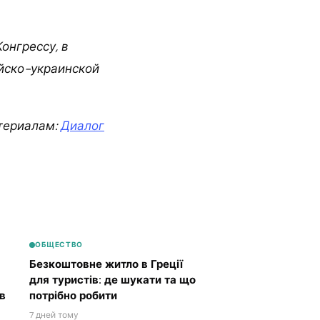
онгрессу, в
йско-украинской
териалам:
Диалог
ОБЩЕСТВО
Безкоштовне житло в Греції
для туристів: де шукати та що
в
потрібно робити
7 дней тому