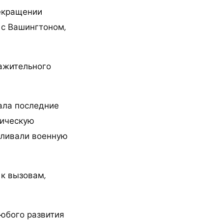
рекращении
 с Вашингтоном,
ажительного
ала последние
тическую
вливали военную
 к вызовам,
юбого развития