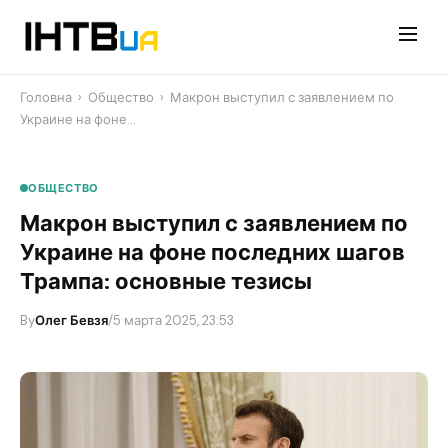
Перейти
до
контенту
Головна
›
Общество
›
Макрон выступил с заявлением по
Украине на фоне…
ОБЩЕСТВО
Макрон выступил с заявлением по
Украине на фоне последних шагов
Трампа: основные тезисы
By
Олег Бевзя
/
5 марта 2025, 23:53