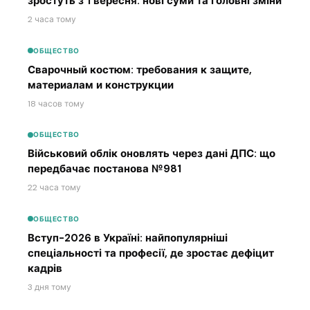
зростуть з 1 вересня: нові суми та головні зміни
2 часа тому
ОБЩЕСТВО
Сварочный костюм: требования к защите,
материалам и конструкции
18 часов тому
ОБЩЕСТВО
Військовий облік оновлять через дані ДПС: що
передбачає постанова №981
22 часа тому
ОБЩЕСТВО
Вступ-2026 в Україні: найпопулярніші
спеціальності та професії, де зростає дефіцит
кадрів
3 дня тому