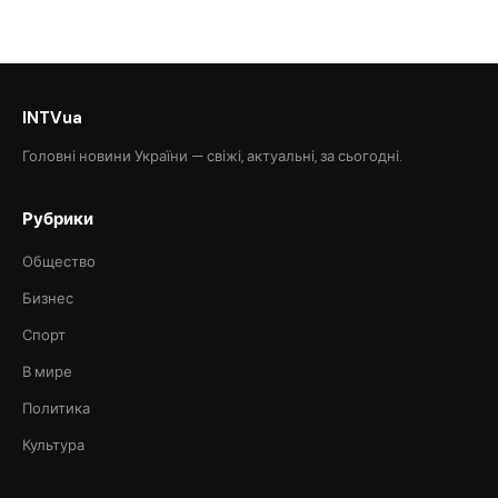
INTVua
Головні новини України — свіжі, актуальні, за сьогодні.
Рубрики
Общество
Бизнес
Спорт
В мире
Политика
Культура