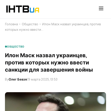
Перейти
до
контенту
Головна
›
Общество
›
​Илон Маск назвал украинцев, против
которых нужно ввести…
ОБЩЕСТВО
​Илон Маск назвал украинцев,
против которых нужно ввести
санкции для завершения войны
By
Олег Бевзя
/
9 марта 2025, 13:53