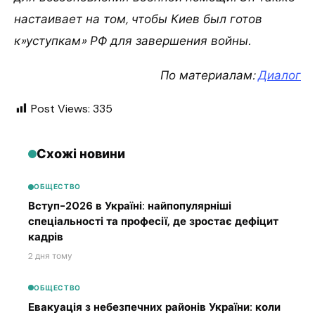
настаивает на том, чтобы Киев был готов
к»уступкам» РФ для завершения войны.
По материалам:
Диалог
Post Views:
335
Схожі новини
ОБЩЕСТВО
Вступ-2026 в Україні: найпопулярніші
спеціальності та професії, де зростає дефіцит
кадрів
2 дня тому
ОБЩЕСТВО
Евакуація з небезпечних районів України: коли