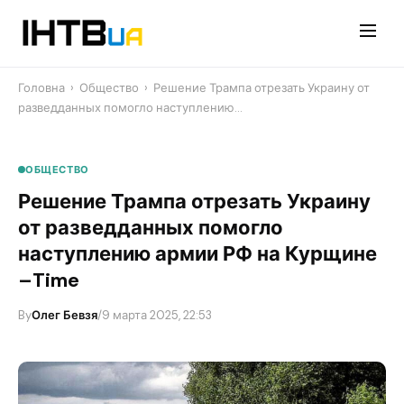
Перейти
до
контенту
Головна
›
Общество
›
Решение Трампа отрезать Украину от
разведданных помогло наступлению…
ОБЩЕСТВО
Решение Трампа отрезать Украину
от разведданных помогло
наступлению армии РФ на Курщине
–Time
By
Олег Бевзя
/
9 марта 2025, 22:53