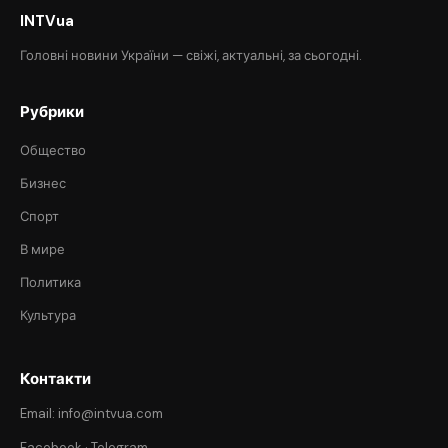
INTVua
Головні новини України — свіжі, актуальні, за сьогодні.
Рубрики
Общество
Бизнес
Спорт
В мире
Политика
Культура
Контакти
Email: info@intvua.com
Facebook
·
Telegram