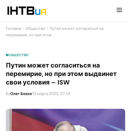
Перейти
до
контенту
Головна
›
Общество
›
​Путин может согласиться на
перемирие, но при этом…
ОБЩЕСТВО
​Путин может согласиться на
перемирие, но при этом выдвинет
свои условия – ISW
By
Олег Бевзя
/
13 марта 2025, 07:53