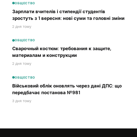
ОБЩЕСТВО
Зарплати вчителів і стипендії студентів
зростуть з 1 вересня: нові суми та головні зміни
2 дня тому
ОБЩЕСТВО
Сварочный костюм: требования к защите,
материалам и конструкции
2 дня тому
ОБЩЕСТВО
Військовий облік оновлять через дані ДПС: що
передбачає постанова №981
3 дня тому