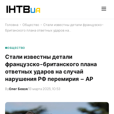
Перейти
до
контенту
Головна
›
Общество
›
Стали известны детали французско-
британского плана ответных ударов на…
ОБЩЕСТВО
Стали известны детали
французско-британского плана
ответных ударов на случай
нарушения РФ перемирия – АР
By
Олег Бевзя
/
13 марта 2025, 10:53