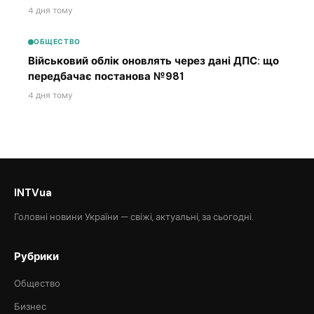
4 дня тому
ОБЩЕСТВО
Військовий облік оновлять через дані ДПС: що
передбачає постанова №981
4 дня тому
INTVua
Головні новини України — свіжі, актуальні, за сьогодні.
Рубрики
Общество
Бизнес