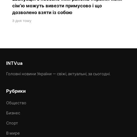
сім’ю можуть вивезти примусово і що
дозволено взяти із собою
3 дня тому
INTVua
Головні новини України — свіжі, актуальні, за сьогодні.
Рубрики
Общество
Бизнес
Спорт
В мире