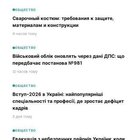
ОБЩЕСТВО
Сварочный костюм: требования к защите,
материалам и конструкции
8 часов тому
ОБЩЕСТВО
Військовий облік оновлять через дані ДПС: що
передбачає постанова №981
12 часов тому
ОБЩЕСТВО
Вступ-2026 в Україні: найпопулярніші
спеціальності та професії, де зростає дефіцит
кадрів
3 дня тому
ОБЩЕСТВО
Евакуація з небезпечних районів України: коли