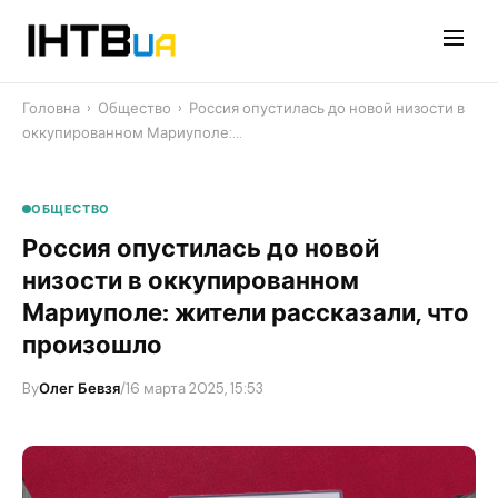
Перейти
до
контенту
Головна
›
Общество
›
Россия опустилась до новой низости в
оккупированном Мариуполе:…
ОБЩЕСТВО
Россия опустилась до новой
низости в оккупированном
Мариуполе: жители рассказали, что
произошло
By
Олег Бевзя
/
16 марта 2025, 15:53