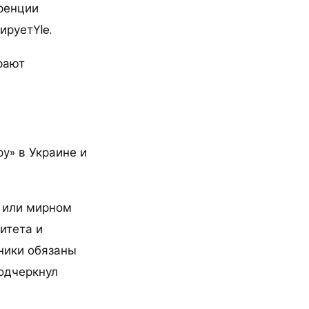
ренции
ируетYle.
рают
у» в Украине и
и или мирном
итета и
ники обязаны
подчеркнул