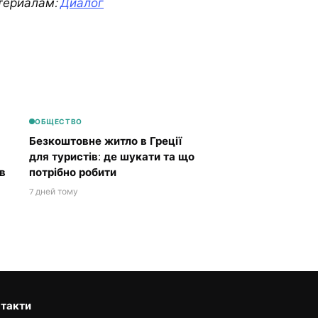
териалам:
Диалог
ОБЩЕСТВО
Безкоштовне житло в Греції
для туристів: де шукати та що
в
потрібно робити
7 дней тому
такти