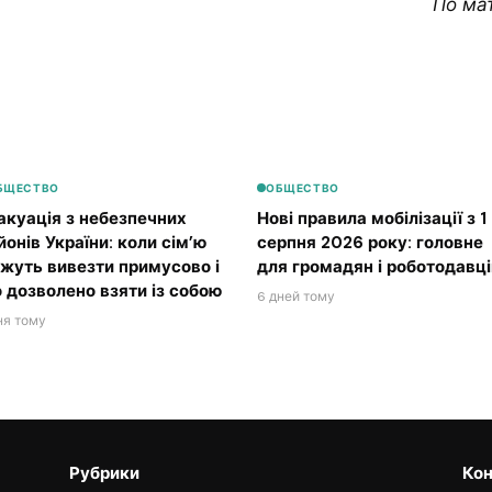
По ма
БЩЕСТВО
ОБЩЕСТВО
акуація з небезпечних
Нові правила мобілізації з 1
йонів України: коли сім’ю
серпня 2026 року: головне
жуть вивезти примусово і
для громадян і роботодавці
 дозволено взяти із собою
6 дней тому
ня тому
Рубрики
Кон