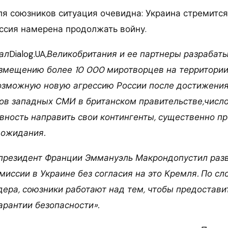
для союзников ситуация очевидна: Украина стремитс
оссия намерена продолжать войну.
ал
Dialog.UA
,Великобритания и ее партнеры разрабат
змещению более 10 000 миротворцев на территории
озможную новую агрессию России после достижения
ов западных СМИ в британском правительстве,число
вность направить свои контингенты, существенно п
 ожидания.
 президент Франции Эммануэль Макрондопустил раз
миссии в Украине без согласия на это Кремля. По сл
дера, союзники работают над тем, чтобы предостави
арантии безопасности».