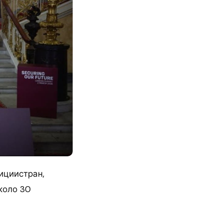
ициистран,
коло 30