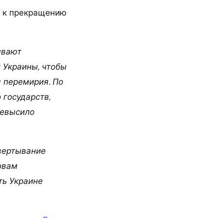
я к прекращению
ывают
 Украины, чтобы
 перемирия. По
 государств,
ревысило
вертывание
овам
ть Украине