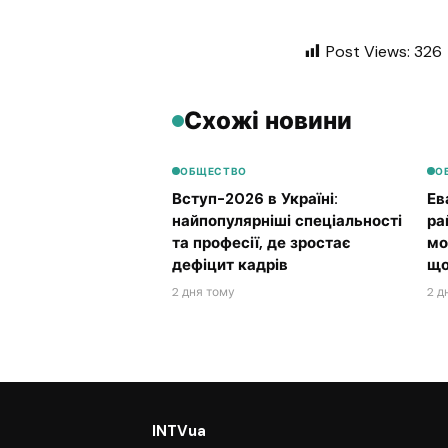
Post Views:
326
Схожі новини
ОБЩЕСТВО
О
Вступ-2026 в Україні:
Ев
найпопулярніші спеціальності
ра
та професії, де зростає
мо
дефіцит кадрів
що
2 дня тому
2 д
INTVua