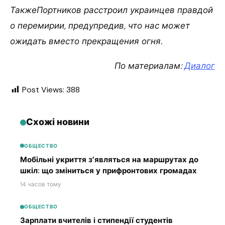
ТакжеПортников расстроил украинцев правдой
о перемирии, предупредив, что нас может
ожидать вместо прекращения огня.
По материалам:
Диалог
Post Views:
388
Схожі новини
ОБЩЕСТВО
Мобільні укриття з’являться на маршрутах до
шкіл: що зміниться у прифронтових громадах
14 часов тому
ОБЩЕСТВО
Зарплати вчителів і стипендії студентів