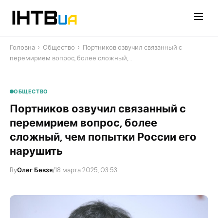
Перейти
до
контенту
Головна
›
Общество
›
Портников озвучил связанный с
перемирием вопрос, более сложный,…
ОБЩЕСТВО
Портников озвучил связанный с
перемирием вопрос, более
сложный, чем попытки России его
нарушить
By
Олег Бевзя
/
18 марта 2025, 03:53